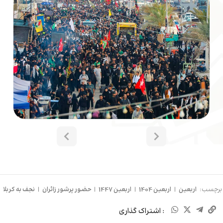
برچسب:
اربعین
|
اربعین 1404
|
اربعین 1447
|
حضور پرشور زائران
|
نجف به کربلا
: اشتراک گذاری