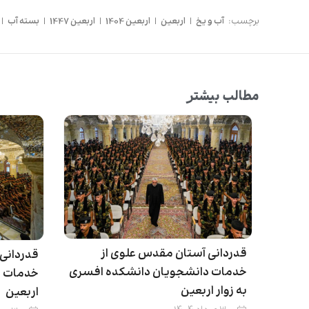
برچسب:
آب و یخ
|
اربعین
|
اربعین 1404
|
اربعین 1447
|
بسته آب
|
مطالب بیشتر
قدردانی آستان مقدس علوی از
قدردانی
خدمات دانشجویان دانشکده افسری
خدمات د
به زوار اربعین
اربعین