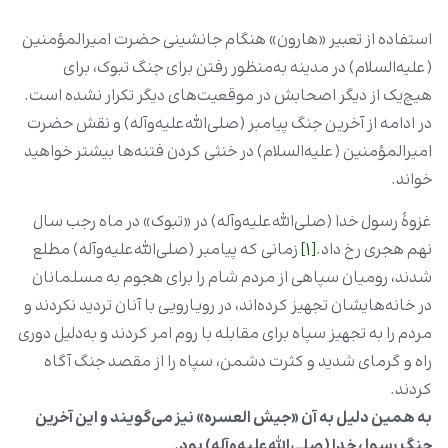
استفاده از تعبیر «هارون» هنگام جانشینی حضرت امیرالمؤمنین
(علیه‌السلام) در مدینه به‌منظور رفتن برای جنگ تبوک، برای
هیچ‌یک از دیگر اصحابش در موقعیت‌های دیگر تکرار نشده است.
در ادامه از آخرین جنگ پیامبر (صلی‌الله‌علیه‌وآله) و نقش حضرت
امیرالمؤمنین (علیه‌السلام) در خنثی کردن فتنه‌ها بیشتر خواهید
خواند.
غزوۀ رسول خدا (صلی‌الله‌علیه‌وآله) در «تبوک» در ماه رجب سال
نهم هجری رخ داد.
[1]
زمانی که پیامبر (صلی‌الله‌علیه‌وآله) مطلع
شدند، رومیان سپاهی از مردم شام را برای هجوم به مسلمانان
در خانه‌هایشان تجهیز کرده‌اند، در رویارویی با آنان تردید نکردند و
مردم را به تجهیز سپاه برای مقابله با روم امر کردند و به‌دلیل دوری
راه و گرمای شدید و کثرت دشمن، سپاه را از مقصد جنگ آگاه
کردند.
به همین دلیل به آن «جیش العسره» نیز می‌گویند و این آخرین
جنگ رسول خدا (صلی‌الله‌علیه‌وآله) بود.