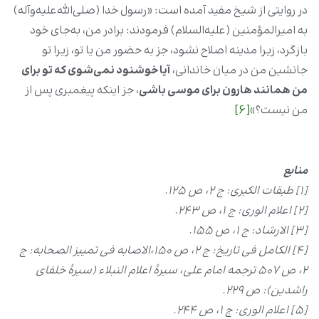
در روایتی از شیخ مفید آمده است: «رسول خدا (صلی‌الله‌علیه‌وآله)
به امیرالمؤمنین (علیه‌السلام) فرمودند: برادر من، به‌جای خود
بازگرد، زیرا مدینه اصلاح نشود، جز به حضور من یا تو، زیرا تو
جانشین من در میان خاندانی،
آیا خوشنود نمی‌شوی که تو برای
من همانند هارون برای موسى باشی
، جز اینکه پیغمبرى پس از
من نیست؟»
[6]
منابع
[1]
طبقات الکبرى: ج ۲، ص ۱۲۵.
[2]
اعلام الورى: ج ۱، ص ۲۴۳.
[3]
الارشاد: ج ۱، ص ۱۵۵.
[4]
الکامل فی تاریخ: ج ۲، ص ۱۵۰،الاصابه فی تمییز الصحابه: ج
۲، ص ۵۰۷ ترجمه امام علی، سیرۀ اعلام النبلاء (سیرۀ خلفای
راشدین): ص ۲۲۹.
[5]
اعلام الورى: ج ۱، ص ۲۴۴.