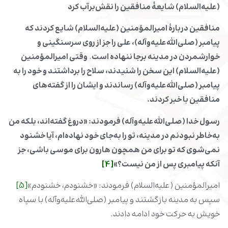
(علیه‌السلام) شایعۀ منافقین را نقش‌برآب کرد
منافقین دربارۀ امیرالمؤمنین (علیه‌السلام) شایع کردند که
پیامبر (صلی‌الله‌علیه‌وآله)، علی را جز از روی سرسنگینی و
خوارشمردن در مدینه برجا ننهاده است
.
وقتی امیرالمؤمنین
(علیه‌السلام) این سخن را شنیدند، سلاح را برداشتند و خود را به
پیامبر (صلی‌الله‌علیه‌وآله) رساندند و ایشان را از گفته‌های
منافقین با خبر کردند.
رسول خدا (صلی‌الله‌علیه‌وآله) فرمودند: «دروغ گفته‌اند، بلکه من
به‌خاطر نبودنم در مدینه، تو را به‌جای خود نهاده‌ام، آیا خشنود
نمی‌شوی که تو برای من همچون هارون برای موسی باشی، جز
آنکه پیامبری پس از من نیست؟»
[4]
امیرالمؤمنین (علیه‌السلام) فرمودند: «خشنودم، خشنودم»
[5]
سپس به مدینه بازگشتند و پیامبر (صلی‌الله‌علیه‌وآله) با سپاه
خویش به حرکت خود ادامه دادند.