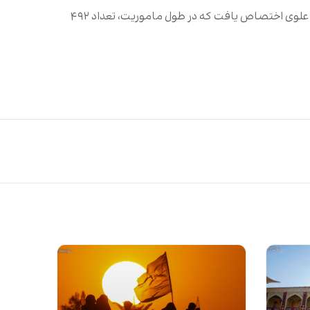
به جهت تامین امنیت زائران در ایام اربعین سال قبل، ۱۳ گشت تخصصی برای نظارت نقاط ورودی و خروجی، داخل و خارج حرم مطهر علوی اختصاص یافت که در طول ماموریت، تعداد ۴۹۲