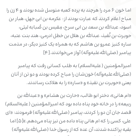
اما خون ۶ مرد را هرچند به پرده کعبه متوسل شده بودند و ۴ زن را
مباح اعلام کردند که عبارت بودند از: عکرمه بن ابی جهل، هبار بن
اسود، عبدالله بن سعد بن ابی سرح، مِقیس بن صُبابه لیثی،
حویرث بن نُقیذ، عبدالله بن هلال بن خطل ادرمی، هند بنت عتبه،
ساره کنیز عمرو بن هاشم که به همراه یک کنیز دیگر، در مذمت
پیامبر (صلی‌الله‌علیه‌وآله) آواز می‌خواندند.[۴]
امیرالمؤمنین (علیه‌السلام) به طلب کسانی رفت که پیامبر
(صلی‌الله‌علیه‌وآله) خون‌شان را مباح کرده بودند و دو تن از آنان
یعنی «حویرت بن نقیذ» و «ساره» را به هلاکت رساندند.
«ام هانی»، دختر ابو طالب، «حارث بن هشام» و «عبدالله بن
ربیعه» را در خانه خود پناه داده بود که امیرالمؤمنین (علیه‌السلام)
قصد جان آن دو را کردند، پیامبر (صلی‌الله‌علیه‌وآله) فرمودند: «ای
علی، کسی را که ام هانی پناه داده من نیز پناه می‌دهم‌.»[۵] اما
بقیه پراکنده شدند، آن عده که از رسول خدا (صلی‌الله‌علیه‌وآله)