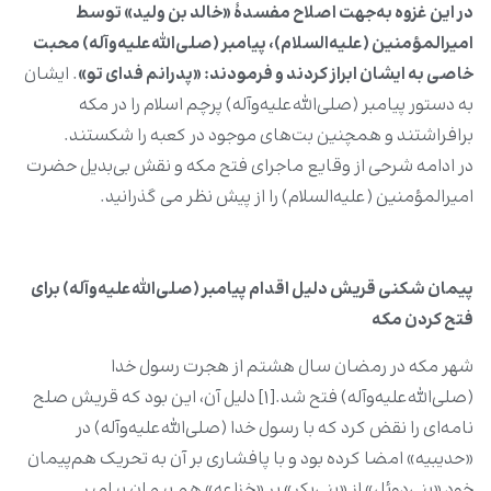
در این غزوه به‌جهت اصلاح مفسدۀ «خالد بن ولید» توسط
امیرالمؤمنین (علیه‌السلام)، پیامبر (صلی‌الله‌علیه‌وآله) محبت
خاصی به ایشان ابراز کردند و فرمودند: «پدرانم فدای تو»
. ایشان
به دستور پیامبر (صلی‌الله‌علیه‌وآله) پرچم اسلام را در مکه
برافراشتند و همچنین بت‌های موجود در کعبه را شکستند.
در ادامه شرحی از وقایع ماجرای فتح مکه و نقش بی‌بدیل حضرت
امیرالمؤمنین (علیه‌السلام) را از پیش نظر می گذرانید.
پیمان شکنی قریش دلیل اقدام پیامبر (صلی‌الله‌علیه‌وآله) برای
فتح کردن مکه
شهر مکه در رمضان سال هشتم از هجرت رسول خدا
(صلی‌الله‌علیه‌وآله) فتح شد.[۱] دلیل آن، این بود که قریش صلح
نامه‌ای را نقض کرد که با رسول خدا (صلی‌الله‌علیه‌وآله) در
«حدیبیه» امضا کرده بود و با پافشاری بر آن به تحریک هم‌پیمان
خود «بنی‌دوئل» از «بنی‌بکر» بر «خزاعه» هم پیمان پیامبر