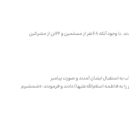
هنگامی‌ که مشرکان علی‌رغم تلاش‌های بسیار از کشتن پیامبر (صلی‌الله‌علیه‌وآله) ناامید شدند، عزمشان از بین رفت و درمانده شدند. با وجود آنکه 68نفر از مسلمین و 22تن از مشرکین
 آب به استقبال ایشان آمدند و صورت پیامبر
 را به فاطمه (سلام‌الله‌علیها) دادند و فرمودند: «شمشیرم