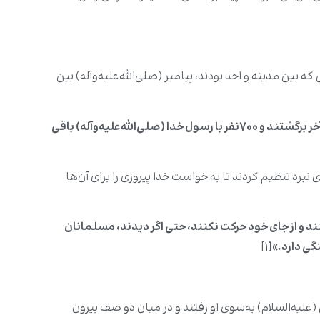
ه بین مدینه و احد بودند، پیامبر (صلی‌الله‌علیه‌وآله) بین
«عبدالله بن ابی»، سرکردۀ منافقین با یک‌سوم لشکر برگشت و به آن‌ها گفت که «برای چه خودمان را بکشیم؟ ای مردم برگردید!» در آخر برگشتند و 700نفر با رسول خدا (صلی‌الله‌علیه‌وآله) باقی
نقشۀ درستی برای نبرد تنظیم کردند تا به خواست خدا پیروزی را برای آن‌ها
 کنند و از جای خود حرکت نکنند، حتی اگر دیدند، مسلمانان
گی دارد.»[
1]
علیه‌السلام) به‌سوى او رفتند و در میان دو صف بیرون