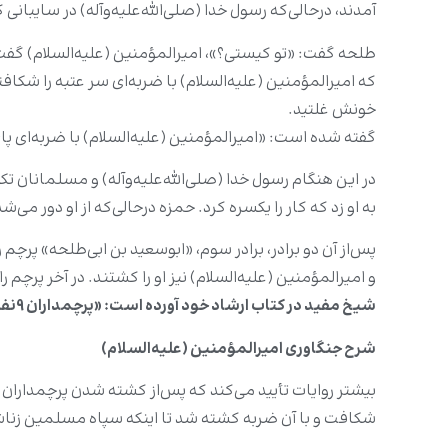
آمدند، درحالی‌که رسول خدا (صلی‌الله‌علیه‌وآله) در سایبان
طلحه گفت: «تو کیستى؟»، امیرالمؤمنین (علیه‌السلام) گ
که امیرالمؤمنین (علیه‌السلام) با ضربه‌ای سر عتبه را شکا
خونش غلتید.
گفته شده است: «امیرالمؤمنین (علیه‌السلام) با ضربه‌ای پای 
در این هنگام رسول خدا (صلی‌الله‌علیه‌وآله) و مسلمانان 
به او زد که کار را یکسره کرد. حمزه درحالی‌که از او دور 
پس‌از آن دو برادر، برادر سوم، «ابوسعید بن ابی‌طلحه» پرچ
و امیرالمؤمنین (علیه‌السلام) نیز او را کشتند. در آخر پرچم 
شیخ مفید در کتاب ارشاد خود آورده است: «پرچمداران 9نفر بودند که علی بن ابی‌طالب تمامی آن‌ها را کشتند و آن قوم شکست خوردند.»[
شرح جنگاوری امیرالمؤمنین (علیه‌السلام)
بیشتر روایات تأیید می‌کند که پس‌از کشته شدن پرچمدارا
شکافت و با آن ضربه کشته شد تا اینکه سپاه مسلمین زنا