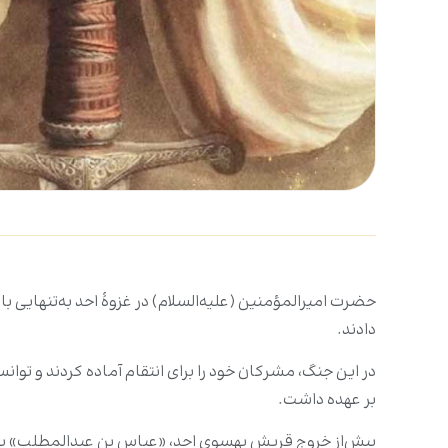
حضرت امیرالمؤمنین (علیه‌السلام) در غزوۀ احد به‌تنهایی با
دادند.
بر عهده داشت.
پیش‌از خروج قریش به‎سوی احد، «عباس بن عب