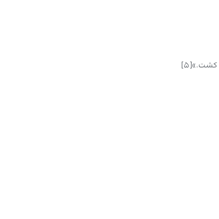
کشت.»[۵]