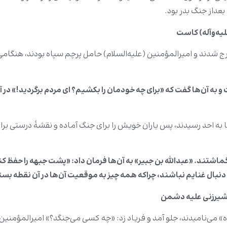
عد‌از جنگ بدر بود.
لیه‌وآله) کاست
ارج شدند و امیرالمؤمنین (علیه‌السلام) حامل پرچم سپاه بودند، هنگامی‌ ک
ه‌وآله) با لشکر ۷۰۰ نفری خود رفتند تا به احد رسیدند، پس یاران خویش را برای جنگ آماده و 
مانان گماشتند. «عبدالله بن جبیر» به آن‌ها فرمان داد: «پشت جبهه را حفظ
 دنبال غنایم نباشند، چراکه همه چیز به موقعیت آن‌ها در آن نقطه بست
مشیرزنی علیه دشمن
می‌نامیدند، جلو آمد و فریاد زد: «چه کسی می‌جنگد؟» امیرالمؤمنین (