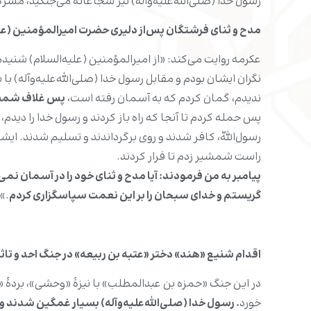
رسول خدا (صلی‌الله‌علیه‌وآله) نیز شجاعانه می‌جنگید، مشر
مدح و ثنای فرشتگان پس‌از دلیری حضرت امیرالمؤمنین (علیه‌
عکرمه روایت می‌کند: «از امیرالمؤمنین (علیه‌السلام) شنیدم 
نگران ایشان بودم و مقابل رسول خدا (صلی‌الله‌علیه‌وآله) ب
ندیدم، گمان کردم که به آسمان رفته است،
پس غلاف شمشیر
پس حمله کردم تا آنجا که راه باز کردند و رسول خدا را دیدم
رسول‌اللّه، کافر شدند و روی برگرداندند و تسلیم شدند. ایش
راست شمشیر زدم تا فرار کردند.
پیامبر به من فرمودند: آیا مدح و ثناى خود را در آسمان
گریستم و خداى سبحان را بر این نعمت سپاسگزارى کردم
 [4]
اقدام شنیع «هند» دختر «عتبه بن ربیعه» در جنگ احد و تاثر 
در این جنگ «حمزه بن عبدالمطلب» با نیزۀ «وحشی»، بردۀ «جب
خورد
. رسول خدا (صلی‌الله‌علیه‌وآله) بسیار غمگین شدند