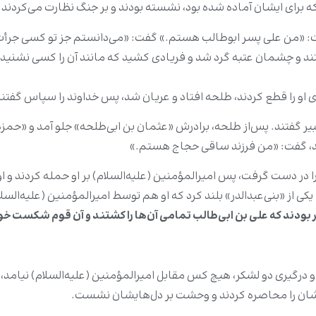
ی که براى ایشان آماده شده بود، نشسته بودند و بر جنگ نظارت مى‌کردند.
فت: «من علی پسر ابوطالب هستم.» گفت: «می‌دانستم جز تو کسی جرأت
فتند و چشمان عتبه گرد شد و فریادی کشید که مانند آن را کسی نشنیده 
او را قطع کردند، طلحه افتاد و عریان شد، پس خداوند را سپاس گفتند و ا
تکبیر گفتند. پس‌از طلحه، برادرش «عثمان بن ابی‌طلحه» جلو آمد و «حم
می‌شد، گفت: «من فرزند ساقی حجاج هستم.»
م را در دست گرفت، پس امیرالمؤمنین (علیه‌السلام) بر او حمله کردند
را یکی از «بنی‌عبدالدر» بلند کرد که او هم توسط امیرالمؤمنین (علیه‌ال
ن و درگیری دو لشکر، هیچ کس مقابل امیرالمؤمنین (علیه‌السلام) نی
‌شان را محاصره کردند و وحشت بر دل‌هایشان نشست.