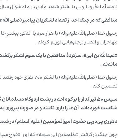
نامه، آمادۀ رویارویی با لشکر شدند و این در ماه شوال سال ب
منافقی که در جنگ احد از تعداد لشکریان پیامبر (صلی‌الله‌ع
رسول خدا (صلی‌الله‌علیه‌وآله) با هزار مرد یا اندکی بیشتر خ
مهاجران و انصار پرچم‌هایی توزیع کردند.
ماندند.
رسول خدا (صلی‌الله‌علی
تضمین کند.
سپس ۵۰ تیرانداز را بر کوه احد در پشت اردوگاه مسل
شکست خورده‌اند، آن‌ها را یاری نکنند و در صورت پیروزی به
دلاوری پی‌درپی حضرت امیرالمؤمنین (علیه‌السلام) در‌ ش
چون جنگ درگرفت، «طلحه بن ابی‌طلحه» که او را «قوچ سپاه» 