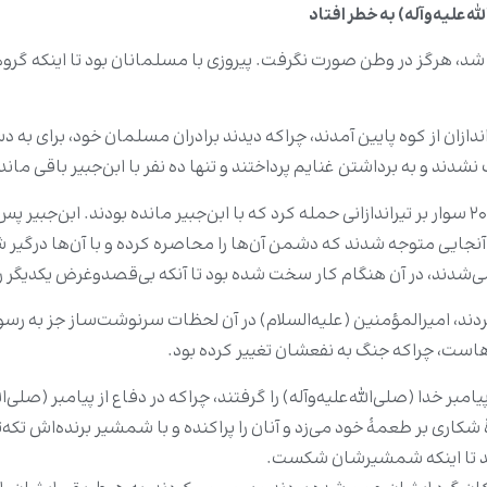
‌علیه‌وآله) به خطر افتاد
 شد، هرگز در وطن صورت نگرفت. پیروزی با مسلمانان بود تا اینکه گروهی 
ان از کوه پایین آمدند، چراکه دیدند برادران مسلمان خود، برای به دس
نشدند و به برداشتن غنایم پرداختند و تنها ده نفر با ابن‌جبیر باقی ماند
چون خالد بن ولید دید، پشت مسلمانان رها شده است، با ۲۰۰ سوار بر تیراندازانی حمله کرد که با ابن‌جب
جایی متوجه شدند که دشمن آن‌ها را محاصره کرده و با آن‌ها درگیر ش
ی‌‌شدند، در آن هنگام کار سخت شده بود تا آنکه بی‌قصدوغرض یکدیگر ر
کردند، امیرالمؤمنین (علیه‌السلام) در آن لحظات سرنوشت‌ساز جز به رسول 
است، چراکه جنگ به نفعشان تغییر کرده بود.
مبر خدا (صلی‌الله‌علیه‌وآله) را گرفتند، چراکه در دفاع از پیامبر (صلی
کاری بر طعمۀ خود می‌زد و آنان را پراکنده و با شمشیر برنده‌اش تکه‌تکه
کردند تا اینکه شمشیرشان شکست.