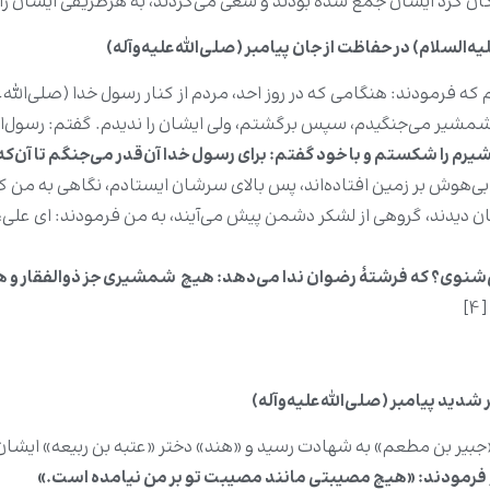
کان گرد ایشان جمع شده بودند و سعی می‌کردند، به هرطریقی ایشان را 
السلام) در حفاظت از جان پیامبر (صلی‌الله‌علیه‌وآله)
که فرمودند: هنگامی ‌که در روز احد، مردم از کنار رسول خدا (صلی‌الله‌
ا شمشیر می‌‌جنگیدم، سپس برگشتم، ولی ایشان را ندیدم. گفتم: رسول‌ال
م را شکستم و با خود گفتم: برای رسول خدا آن‌قدر می‌جنگم تا آن‌ک
، بی‌هوش بر زمین افتاده‌اند، پس بالای سرشان ایستادم، نگاهی به من 
ان دیدند، گروهى از لشکر دشمن پیش می‌آیند، به من فرمودند: اى على، ای
 نمی‌شنوی؟ که فرشتۀ رضوان ندا می‌دهد: هیچ شمشیرى جز ذوالفقار 
.»
شدید پیامبر (صلی‌الله‌علیه‌وآله)
یر بن مطعم» به شهادت رسید و «هند» دختر «عتبه بن ربیعه» ایشان را م
 و فرمودند: «هیچ مصیبتی مانند مصیبت تو بر من نیامده است.»