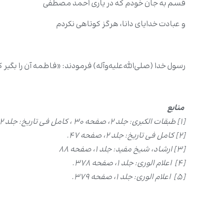
قسم به جان خودم که در یاری احمد مصطفی
و عبادت خدایای دانا، هرگز کوتاهی نکردم
رسول خدا (صلی‌الله‌علیه‌وآله) فرمودند: «فاطمه آن را بگیر
منابع
[۱] طبقات الکبرى: جلد ۲، صفحه ۳۰ ، کامل فی تاریخ: جلد ۲، صفحه ۴۷ ، ارشاد: جلد ۱، صفحه ۸۰ با کمی اختلاف.
[۲] کامل فی تاریخ: جلد ۲، صفحه ۴۷.
[۳] ارشاد، شیخ مفید: جلد ۱، صفحه ۸۸
[۴] اعلام الورى: جلد ۱، صفحه ۳۷۸.
[۵] اعلام الورى: جلد ۱، صفحه ۳۷۹.