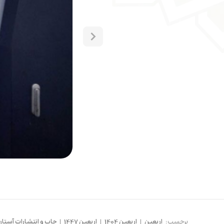
برچسب:
اربعین
|
اربعین 1404
|
اربعین 1447
|
چاپ و انتشارات آستان