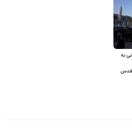
تی به
مقدس