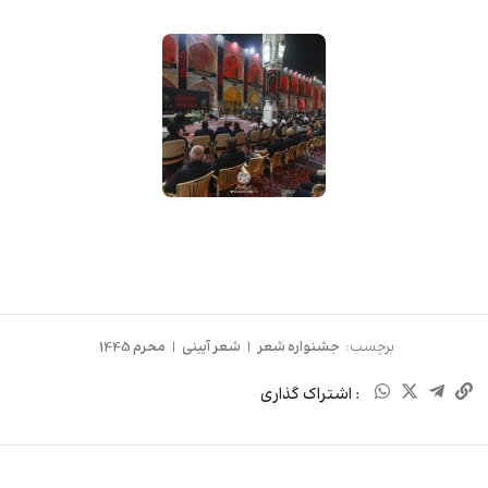
برچسب:
جشنواره شعر
|
شعر آیینی
|
محرم 1445
: اشتراک گذاری