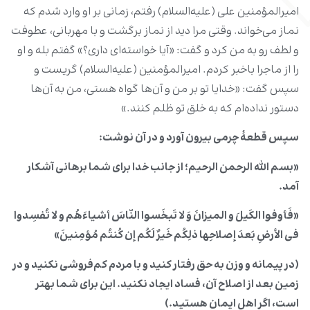
امیرالمؤمنین علی (علیه‌السلام) رفتم، زمانی بر او وارد شدم که
نماز می‌خواند. وقتی مرا دید از نماز برگشت و با مهربانی، عطوفت
و لطف رو به من کرد و گفت: «آیا خواسته‌ای داری؟» گفتم بله و او
را از ماجرا باخبر کردم. امیرالمؤمنین (علیه‌السلام) گریست و
سپس گفت: «خدایا تو بر من و آن‌ها گواه هستی، من به آن‌ها
دستور نداده‌ام که به خلق تو ظلم کنند.»
سپس قطعۀ چرمی بیرون آورد و در آن نوشت
:
«بسم الله الرحمن الرحیم؛ از جانب خدا برای شما برهانی آشکار
آمد
.
«فَأوفوا الکَیلَ و المیزانَ وَ لا تَبخَسوا النّاسَ أشیاءَهُم و لا تُفسِدوا
فی الأرضِ بَعدَ إصلاحِها ذلِکُم خَیرٌ لَکُم إن کُنتُم مُؤمِنینَ
»
(در پیمانه و وزن به حق رفتار کنید و با مردم کم‌فروشی نکنید و در
زمین بعد از اصلاح آن، فساد ایجاد نکنید. این برای شما بهتر
است، اگر اهل ایمان هستید
.)