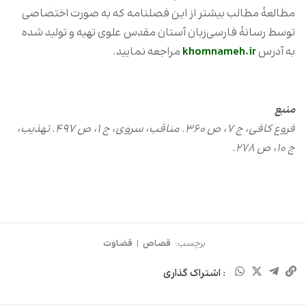
مطالعۀ مطالب بیشتر از این فصلنامه که به صورت اختصاصی
توسط رسانۀ فارسی‌زبان آستان مقدس علوی تهیه و تولید شده
به آدرس
khomnameh.ir
مراجعه نمایید.
منبع
فروع کافی، ج ۷، ص
۳۶۰. مناقب، سروی، ج ۱، ص
۴۹۷. تهذیب،
ج
۱۰، ص ۲۷۸
.
برچسب:
قصاص
|
قضاوت
: اشتراک گذاری