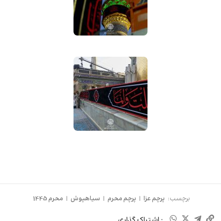
برچسب:
پرچم عزا
|
پرچم محرم
|
سیاهپوش
|
محرم 1445
: اشتراک گذاری