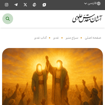
فارسی
صفحه اصلی
‌
سراج منیر
‌
غدیر
‌
آداب غدیر
‌