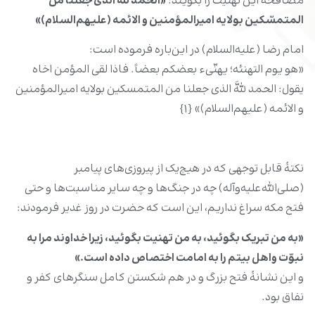
مصافحه این تهنیت را بگویند:
«الحمد للَّه الذى جعلنا من
المتمسّکین بولایه امیرالمؤمنین و الائمه (علیهم‌السلام)»
امام رضا (علیه‌السلام) در این‌باره فرموده است:
«هو یوم التهنئه؛ یهنّى‏ء بعضکم بعضاً. فاذا لقى المؤمن اخاه
یقول: الحمد للَّه الذى جعلنا من المتمسکین بولایه امیرالمؤمنین
و الائمه (علیهم‌السلام)» {۱}
نکتۀ قابل توجهى که در هیچ‌یک از پیروزى‏‌هاى پیامبر
(صلى‌الله‌علیه‌وآله) چه در جنگ‏‌ها و چه سایر مناسبت‏‌ها و حتى
فتح مکه سراغ نداریم، این است که حضرت در روز غدیر فرمودند:
«به من تبریک بگوئید، به من تهنیت بگوئید، زیرا خداوند مرا به
نبوّت واهل‏ بیتم را به امامت اختصاص داده است.»
و این نشانۀ فتح بزرگ و در هم شکستن کامل سنگرهاى کفر و
نفاق بود.