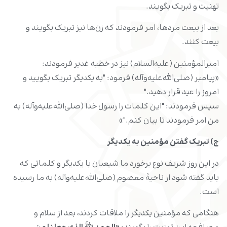
تهنیت و تبریک بگویند.
بعد از بیعت مردها، امر فرمودند که زن‏‌ها نیز تبریک بگویند و
بیعت کنند.
امیرالمؤمنین‏ (علیه‌السلام) نیز در خطبه غدیر فرمودند:
«پیامبر (صلى‌الله‌علیه‌وآله) فرمود: "به یکدیگر تبریک بگویید و
امروز را عید قرار دهید."
سپس فرمودند: "این کلمات را رسول‏ خدا (صلى‌الله‌علیه‌وآله) به
من امر فرمودند تا بیان کنم."»
ج) تبریک گفتن مؤمنین به یکدیگر
در این روز شریف نوع برخورد ما شیعیان با یکدیگر و کلماتى که
باید گفته شود از ناحیۀ معصوم‏ (صلى‌الله‌علیه‌وآله) به ما رسیده
است.
هنگامى که مؤمنین یکدیگر را ملاقات کردند، بعد از سلام و