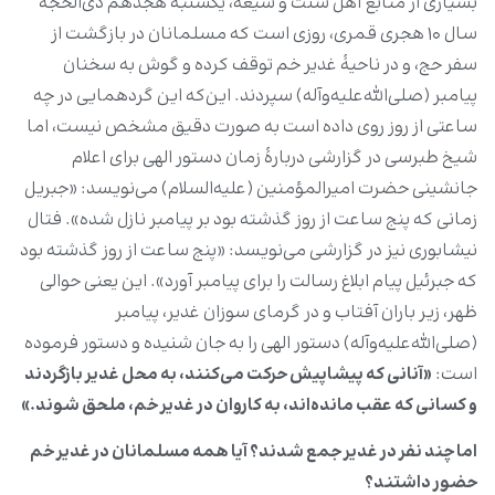
بسیاری از منابع اهل سنت و شیعه، یکشنبه هجدهم ذی‌الحجۀ
سال ۱۰ هجری قمری، روزی است که مسلمانان در بازگشت از
سفر حج، و در ناحیۀ غدیر خم توقف کرده و گوش به سخنان
پیامبر (صلی‌الله‌علیه‌وآله) سپردند. این‌که این گردهمایی در چه
ساعتی از روز روی داده است به صورت دقیق مشخص نیست، اما
شیخ طبرسی در گزارشی دربارۀ زمان دستور الهی برای اعلام
جانشینی حضرت امیرالمؤمنین (علیه‌السلام) می‌نویسد: «جبریل
زمانی که پنج ساعت از روز گذشته بود بر پیامبر نازل شده». فتال
نیشابوری نیز در گزارشی می‌نویسد: «پنج ساعت از روز گذشته بود
که جبرئیل پیام ابلاغ رسالت را برای پیامبر آورد». این یعنی حوالی
ظهر، زیر باران آفتاب و در گرمای سوزان غدیر، پیامبر
(صلی‌الله‌علیه‌وآله) دستور الهی را به جان شنیده و دستور فرموده
است:
«آنانی که پیشاپیش حرکت می‌کنند، به محل غدیر بازگردند
و کسانی که عقب مانده‌اند، به کاروان در غدیر خم، ملحق شوند.»
اما چند نفر در غدیر جمع شدند؟ آیا همه مسلمانان در غدیر خم
حضور داشتند؟