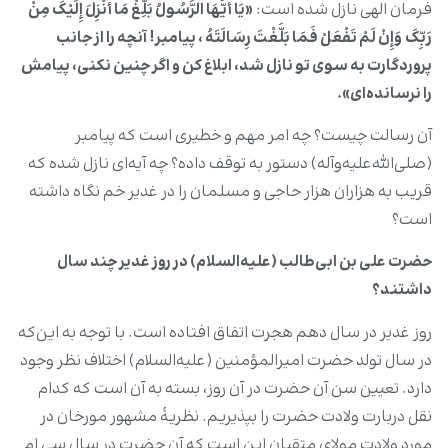
فرمان الهی نازل شده است:
«یَا أَیُّهَا الرَّسُولُ بَلِّغْ مَا أُنْزِلَ إِلَیْکَ مِنْ
رَبِّکَ
وَإِنْ لَمْ تَفْعَلْ فَمَا بَلَّغْتَ رِسَالَتَهُ ، پیامبر! آنچه را از جانب
پروردگارت به سوی تو نازل شد، ابلاغ کن و اگر چنین نکنی، پیامش
را نرسانده‌ای».
آن رسالت چیست؟ چه امر مهم و خطیری است که پیامبر
(صلی‌الله‌علیه‌وآله) دستور به توقف داده؟ چه آیه‌ای نازل شده که
قریب به هزاران هزار حاجی و مسلمان را در غدیر خم نگاه داشته
است؟
حضرت علی بن ابی‌طالب (علیه‌السلام) در روز غدیر چند سال
داشتند؟
روز غدیر در سال دهم هجرت اتفاق افتاده است. با توجه به این‌که
در سال تولد حضرت امیرالمؤمنین (علیه‌السلام) اختلاف نظر وجود
دارد. تعیین سن آن حضرت در آن روز، بسته به آن است که کدام
نقل دربارت ولادت حضرت را بپذیریم. نظریۀ مشهور مورخان در
مورد ولادت مولای متقیان این است که آن حضرت در سال سی ام