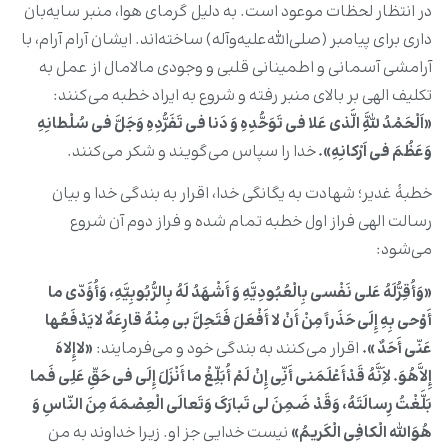
در انتظار لحظات موعود است. به دلیل گرمای هوا، منبر سایه‌بان
داری برای پیامبر (صلی‌الله‌علیه‌وآله) ساخته‌اند. ایشان آرام آرام، با
آرامشی آسمانی و اطمینانی قلبی و وجودی مالامال از عمل به
تکلیف الهی بر بالای منبر رفته و شروع به ایراد خطبه می‌کنند:
«اَلْحَمْدُ لِلَّهِ الَّذی عَلا فی تَوَحُّدِهِ وَ دَنا فی تَفَرُّدِهِ وَجَلَّ فی سُلْطانِهِ
وَعَظُمَ فی اَرْکانِهِ».
خدا را سپاس می‌گویند و شکر می‌کنند.
خطبۀ غدیر؛ شهادت به یگانگی خدا، اقرار به بندگی خدا و بیان
رسالت الهی فراز اول خطبه تمام شده و فراز دوم آن شروع
می‌شود:
«وَأُقِرُّلَهُ عَلی نَفْسی بِالْعُبُودِیَّهِ وَ أَشْهَدُ لَهُ بِالرُّبُوبِیَّهِ، وَأُؤَدّی ما
أَوْحی بِهِ إِلَی حَذَراً مِنْ أَنْ لا أَفْعَلَ فَتَحِلَّ بی مِنْهُ قارِعَهٌ لایَدْفَعُها
عَنّی أَحَدٌ ».
اقرار می‌کنند به بندگی خود و می‌فرمایند:
«لاإِلاهَ
إِلاَّهُوَ. لاَِنَّهُ قَدْأَعْلَمَنی أَنِّی إِنْ لَمْ أُبَلِّغْ ما أَنْزَلَ إِلَی فی حَقِّ عَلِی فَما
بَلَّغْتُ رِسالَتَهُ، وَقَدْ ضَمِنَ لی تَبارَکَ وَتَعالَی الْعِصْمَهَ مِنَ النّاسِ وَ
هُوَالله الْکافِی الْکَریمُ»
نیست خدایی جز او. زیرا خداوند به من