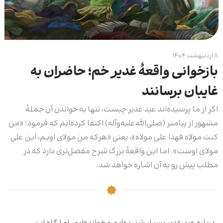
۸ اردیبهشت ۱۴۰۴
بازخوانی واقعۀ غدیر خم؛ حاضران به
غایبان برسانند
اگر از ما پرسیده‌اند عید غدیر چیست، تنها به خواندن آن جملۀ
مشهور از پیامبر (صلی‌الله‌علیه‌وآله) اکتفا کرده‌ایم که فرمود: «من
کنت مولاه فهذا على مولاه»، یعنی «هرکه من مولای اویم، این علی
مولای اوست». اما این واقعۀ بزرگ شرح مفصل‌تری دارد که در
مطلب پیش رو به آن اشاره خواهد شد.