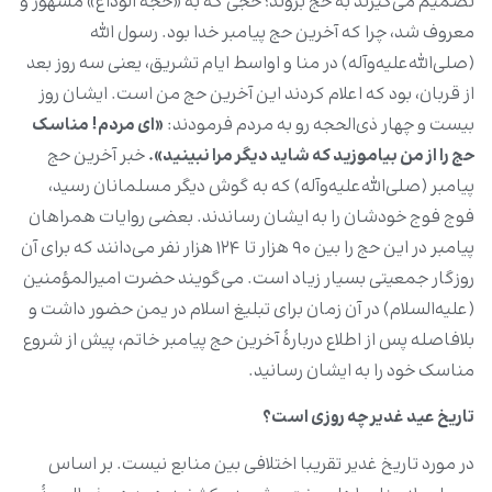
تصمیم می‌گیرند به حج بروند؛ حجی که به «حجه الوداع» مشهور و
معروف شد، چرا که آخرین حج پیامبر خدا بود. رسول الله
(صلی‌الله‌علیه‌وآله) در منا و اواسط ایام تشریق، یعنی سه روز بعد
از قربان، بود که اعلام کردند این آخرین حج من است. ایشان روز
بیست و چهار ذی‌الحجه رو به مردم فرمودند:
«ای مردم! مناسک
حج را از من بیاموزید که شاید دیگر مرا نبینید».
خبر آخرین حج
پیامبر (صلی‌الله‌علیه‌وآله) که به گوش دیگر مسلمانان رسید،
فوج فوج خودشان را به ایشان رساندند. بعضی روایات همراهان
پیامبر در این حج را بین ۹۰ هزار تا ۱۲۴ هزار نفر می‌دانند که برای آن
روزگار جمعیتی بسیار زیاد است. می‌گویند حضرت امیرالمؤمنین
(علیه‌السلام) در آن زمان برای تبلیغ اسلام در یمن حضور داشت و
بلافاصله پس از اطلاع دربارۀ آخرین حج پیامبر خاتم، پیش از شروع
مناسک خود را به ایشان رسانید.
تاریخ عید غدیر چه روزی است؟
در مورد تاریخ غدیر تقریبا اختلافی بین منابع نیست. بر اساس