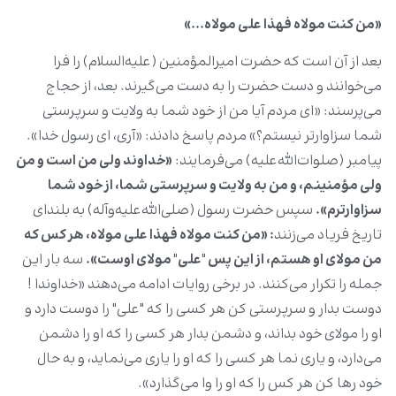
«من کنت مولاه فهذا على مولاه...»
بعد از آن است که حضرت امیرالمؤمنین (علیه‌السلام) را فرا
می‌خوانند و دست حضرت را به دست می‌گیرند. بعد، از حجاج
می‌پرسند: «ای مردم آیا من از خود شما به ولایت و سرپرستی
شما سزاوارتر نیستم؟» مردم پاسخ دادند: «آری، ای رسول خدا».
پیامبر (صلوات‌الله‌علیه) می‌‌فرمایند:
«خداوند ولی من است و من
ولی مؤمنینم، و من به ولایت و سرپرستی شما، از خود شما
سزاوارترم».
سپس حضرت رسول (صلی‌الله‌علیه‌وآله) به بلندای
تاریخ فریاد می‌زنند
: «من کنت مولاه فهذا على مولاه، هر کس که
من مولای او هستم، از این پس
"
علی
"
مولای اوست».
سه بار این
جمله را تکرار می‌کنند. در برخی روایات ادامه می‌دهند «خداوندا !
دوست بدار و سرپرستی کن هر کسی را که "علی" را دوست دارد و
او را مولای خود بداند، و دشمن بدار هر کسی را که او را دشمن
می‌دارد، و یاری نما هر کسی را که او را یاری می‌نماید، و به حال
خود رها کن هر کس را که او را وا می‌گذارد».