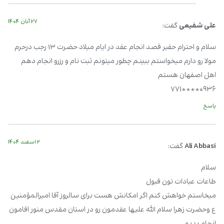
۲۷ آبان ۱۴۰۴
علی شفیعی
گفت:
سلام و احترام حقیر قصد انجام عقد در ایام میلاد حضرت ۱۳ رجب درحرم
مولا رو دارم میخواستم ببینم چطور میتونم ثبت نام و رزرو انجام دهم
اهل اصفهان هستم
۰۹۳۶****۷۷۱
پاسخ
۲ اسفند ۱۴۰۴
Ali Abbasi
گفت:
سلام
طاعات عبادات تون قبول
میخاستم خواهش کنم اگر امکانش هست برای سالروز آقا امیرالمؤمنین
ع وحضرت زهرا سلام الله علیها عقدمون رو در استان مقدس منور اقامون
انجام بدیم