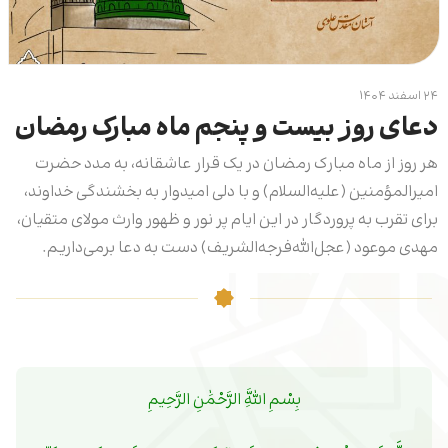
۲۴ اسفند ۱۴۰۴
دعای روز بیست و پنجم ماه مبارک رمضان
هر روز از ماه مبارک رمضان در یک قرار عاشقانه، به مدد حضرت
امیرالمؤمنین (علیه‌السلام) و با دلی امیدوار به بخشندگی خداوند،
برای تقرب به پروردگار در این ایام پر نور و ظهور وارث مولای متقیان،
مهدی موعود (عجل‌الله‌فرجه‌ا‌لشریف) دست به دعا برمی‌داریم.
بِسْمِ اللَّهِ الرَّحْمَٰنِ الرَّحِیمِ