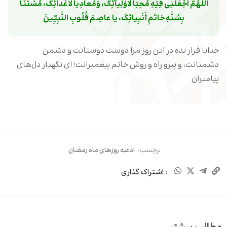
اللَّهُمَّ اجْعَلْنِی فِیْهِ مُحِبّا لاَوْلِیآئِکَ، وَمُعادِیا لاَعْدائِکَ، مُسْتَنّا 
بِسُنَّهِ خاتَمِ أَنْبِیائِکَ، یا عاصِمَ قُلُوبِ النَّبِیِّینَ
خدایا قرار بده در این روز مرا دوست دوستانت و دشمن
دشمنانت، و پیرو راه و روش خاتم پیغمبرانت‌؛ ای نگهدار دل‌های
پیامبران
برچسب:
ادعیه روزهای ماه رمضان
: اشتراک گذاری