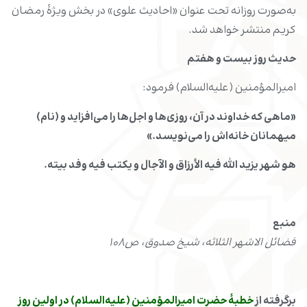
به‌صورت روزانه تحت عنوان «احادیث علوی» در بخش ویژۀ رمضان
کریم منتشر خواهد شد.
حدیث روز
بیست و هفتم
امیرالمؤمنین (علیه‌السلام) فرمود:
«ماهی که خداوند در آن، روزی
ها و اجل
ها را می
افزاید و (نام)
میهمانان خانه
اش را می
نویسد.»
هو شهر یزید الله فیه الأرزاق و الآجال و یکتب فیه وفد بیته.
منبع
فضائل الاشهر الثلاثه، شیخ صدوق، ص108
برگرفته از
خطبۀ حضرت امیرالمؤمنین (علیه‌السلام) در اولین روز