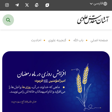
فارسی
صفحه اصلی
‌
باب الله
‌
گنجینه علوی
‌
احادیث
‌