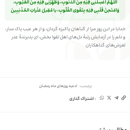
اللَّهُمَّ اغْسِلْنِی فِیْهِ مِنَ الذُّنُوبِ، وَطَهِّرْنِی فِیْهِ مِنَ العُیُوبِ، 
وَامْتَحِنْ قَلْبِی فِیْهِ بِتَقْوى القُلُوبِ، یا مُقِیلَ عَثَراتِ المُذْنِبِینَ
خدایا در این روز مرا از گناهان پاکیزه گردان، و از هر عیب پاک ساز،
و دلم را در آزمایش رتبۀ دل‌های اهل تقوا بخش، ‌ای پذیرندۀ عذر
لغزش‌های گناهکاران
برچسب:
ادعیه روزهای ماه رمضان
: اشتراک گذاری