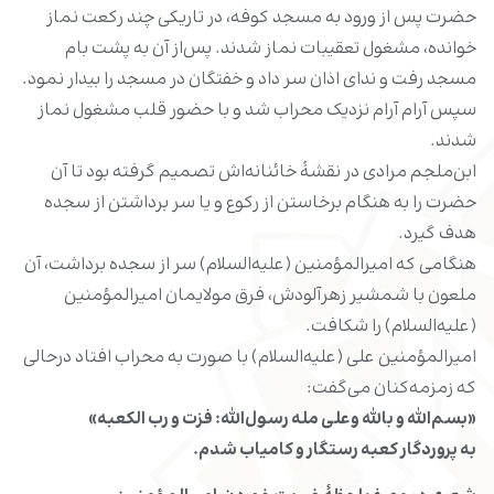
حضرت پس از ورود به مسجد کوفه، در تاریکی چند رکعت نماز
خوانده، مشغول تعقیبات نماز شدند. پس‌از آن به پشت بام
مسجد رفت و ندای اذان سر داد و خفتگان در مسجد را بیدار نمود.
سپس آرام آرام نزدیک محراب شد و با حضور قلب مشغول نماز
شدند.
ابن‌ملجم مرادی در نقشۀ خائنانه‌اش تصمیم گرفته بود تا آن
حضرت را به هنگام برخاستن از رکوع و یا سر برداشتن از سجده
هدف گیرد.
هنگامی که امیرالمؤمنین (علیه‌السلام) سر از سجده برداشت، آن
ملعون با شمشیر زهرآلودش، فرق مولایمان امیرالمؤمنین
(علیه‌السلام) را شکافت.
امیرالمؤمنین علی (علیه‌السلام) با صورت به محراب افتاد درحالی
که زمزمه‌کنان می‌گفت:
«بسم‌الله و بالله وعلی مله رسول‌الله: فزت و رب الکعبه»
به پروردگار کعبه رستگار و کامیاب شدم.