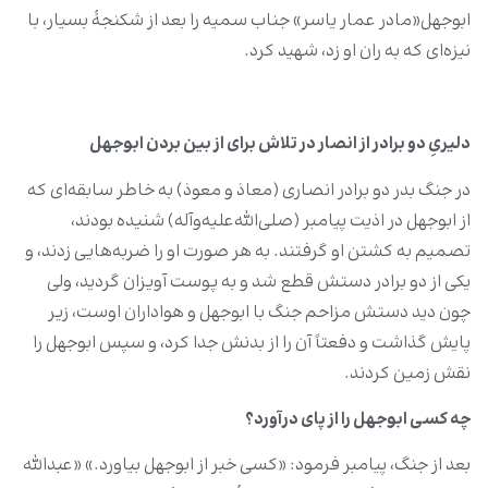
ابوجهل«مادر عمار یاسر» جناب سمیه را بعد از شکنجۀ بسیار، با
نیزه‌ای که به ران او زد، شهید کرد.
دلیریِ دو برادر از انصار در تلاش برای از بین بردن ابوجهل
در جنگ بدر دو برادر انصاری (معاذ و معوذ) به خاطر سابقه‌ای که
از ابوجهل در اذیت پیامبر (صلی‌الله‌علیه‌وآله) شنیده بودند،
تصمیم به کشتن او گرفتند. به هر صورت او را ضربه‌هایی زدند، و
یکی از دو برادر دستش قطع شد و به پوست آویزان گردید، ولی
چون دید دستش مزاحم جنگ با ابوجهل و هواداران اوست، زیر
پایش گذاشت و دفعتاً آن را از بدنش جدا کرد، و سپس ابوجهل را
نقش زمین کردند.
چه کسی ابوجهل را از پای درآورد؟
بعد از جنگ، پیامبر فرمود: «کسی خبر از ابوجهل بیاورد.» «عبدالله