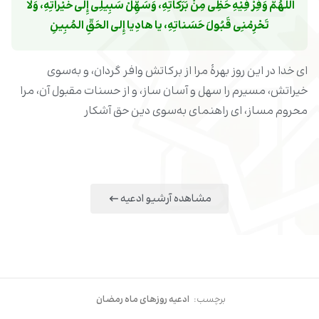
اللَّهُمَّ وَفِّرْ فِیْهِ حَظِّی مِنْ بَرَکاتِهِ، وَسَهِّلْ سَبِیلِی إِلى خَیْراتِهِ، وَلا 
تَحْرِمْنِی قَبُولَ حَسَناتِهِ، یا هادِیا إِلى الحَقِّ المُبِینِ
ای خدا در این روز بهرۀ مرا از برکاتش وافر گردان، و به‌سوی
خیراتش، مسیرم را سهل و آسان‌ ساز، و از حسنات مقبول آن، مرا
محروم مساز، ‌ای راهنمای به‌سوی دین حق آشکار
مشاهده آرشیو ادعیه
برچسب:
ادعیه روزهای ماه رمضان