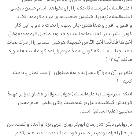
(علیه‌السلام) فرستاد تا حکم را از او بخواهد. امام حسن مجتبی
(علیه‌السلام) پس از شنیدن صحبت‌های هر دو فرمود: «قاتل
واقعی با اقرار و صداقتش جان متهم را نجات داد و با این کار
گویی بشریت را نجات داده است و خداوند متعال فرموده: «وَمَنْ
اَحْیَاهَا فَکَاَنَّمَا اَحْیَا النَّاسَ جَمِیعًا؛ هرکس انسانی را از مرگ نجات
دهد، چنان است که گویی همۀ مردم را زنده کرده است.» (سوره
مائده آیه ۳۲)
بنابراین آن دو را آزاد سازید و دیۀ مقتول را از بیت‌المال پرداخت
کنید.
[2]
اینکه امیرمؤمنان (علیه‌السلام) جواب سؤال و قضاوت را بر عهدۀ
فرزندش گذاشت، دلیل بر شخصیت والای علمی‌ امام حسن
مجتبی (علیه‌السلام) است.
در روایتی دیگر؛ «در زمان ابوبکر روزی، عربی نزد او آمده و گفت: من
در حال احرام بودم، در مسیر خود به یک عدد یا چند عدد (تخم