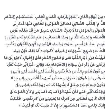
«
مِنَ الْوَالِدِ الْفَانِ، الْمُقِرِّ لِلزَّمَانِ، الْمُدْبِرِ الْعُمُرِ، الْمُسْتَسْلِمِ [لِلدَّهْرِ
الذَّامِ] لِلدُّنْیَا، السَّاکِنِ مَسَاکِنَ الْمَوْتَى وَ الظَّاعِنِ عَنْهَا غَداً، إِلَى
الْمَوْلُودِ الْمُؤَمِّلِ مَا لَا یُدْرِکُ، السَّالِکِ سَبِیلَ مَنْ قَدْ هَلَکَ، غَرَضِ
الْأَسْقَامِ وَ رَهِینَهِ الْأَیَّامِ وَ رَمِیَّهِ الْمَصَائِبِ وَ عَبْدِ الدُّنْیَا وَ تَاجِرِ الْغُرُورِ وَ
غَرِیمِ الْمَنَایَا وَ أَسِیرِ الْمَوْتِ وَ حَلِیفِ الْهُمُومِ وَ قَرِینِ الْأَحْزَانِ وَ نُصُبِ
الْآفَاتِ وَ صَرِیعِ الشَّهَوَاتِ وَ خَلِیفَهِ الْأَمْوَاتِ؛ أَمَّا بَعْدُ، فَإِنَّ فِیمَا
تَبَیَّنْتُ مِنْ إِدْبَارِ الدُّنْیَا عَنِّی وَ جُمُوحِ الدَّهْرِ عَلَیَّ وَ إِقْبَالِ الْآخِرَهِ إِلَیَّ مَا
یَزَعُنِی عَنْ ذِکْرِ مَنْ سِوَایَ وَ الِاهْتِمَامِ بِمَا وَرَائِی، غَیْرَ أَنِّی حَیْثُ تَفَرَّدَ
بِی دُونَ هُمُومِ النَّاسِ هَمُّ نَفْسِی [فَصَدَّقَنِی] فَصَدَفَنِی رَأْیِی وَ
صَرَفَنِی عَنْ هَوَایَ وَ صَرَّحَ لِی مَحْضُ أَمْرِی، فَأَفْضَى بِی إِلَى جِدٍّ لَا
یَکُونُ فِیهِ لَعِبٌ وَ صِدْقٍ لَا یَشُوبُهُ کَذِبٌ، وَ وَجَدْتُکَ بَعْضِی بَلْ
وَجَدْتُکَ کُلِّی حَتَّى کَأَنَّ شَیْئاً لَوْ أَصَابَکَ أَصَابَنِی وَ کَأَنَّ الْمَوْتَ لَوْ
أَتَاکَ أَتَانِی، فَعَنَانِی مِنْ أَمْرِکَ مَا یَعْنِینِی مِنْ أَمْرِ نَفْسِی، فَکَتَبْتُ
إِلَیْکَ کِتَابِی [هَذَا] مُسْتَظْهِراً بِهِ إِنْ أَنَا بَقِیتُ لَکَ أَوْ فَنِیتُ.»