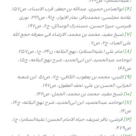
(علیه‌السلام)، ص۲۲۲.
[6]
ابوالعباس حمیری، عبدالله بن جعفر، قرب الاسناد، ص۱۵۷.
علامه مجلسی، محمدباقر، بحار الانوار، ج۹۱، ص۳۲۱. نوری
طبرسی، میرزا حسین، مستدرک الوسائل، ج۶، ص۱۹۷.
[7]
شیخ مفید، محمد بن محمد، الارشاد فی معرفه حجج الله
علی العباد، ج۲، ص۷.
[8]
امام علی (علیه‌السلام)، نهج البلاغه، ن۲۴، ج۱، ص۲۵۷.
ابوحامد عبدالحمید، ابن ابی‌الحدید، شرح نهج البلاغه، ج۱۵،
ص۱۴۶
[9]
کلینی، محمد بن یعقوب، الکافی، ج۷، ص۵۱. ابن شعبه
الحرانی، الحسن بن علی، تحف العقول، ص۱۹۷.
[10]
شیخ مفید، محمد بن محمد، الجمل، ص۱۴۲.
[11]
ابوحامد عبدالحمید، ابن ابی‌الحدید، شرح نهج البلاغه، ج۱۴،
ص۱۴.
[12]
قرشی، باقر شریف، حیاه الامام الحسن (علیه‌السلام)، ج۱،
ص۴۷۹.