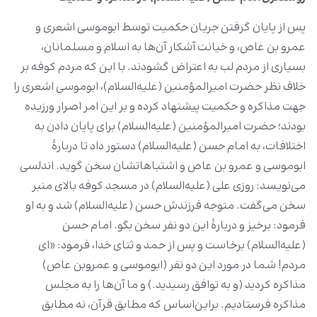
پس از پایان گرفتن جریان حکمیت توسط ابوموسی اشعری و
عمرو بن عاص، و خیانت آشکار آن‌ها به اسلام و مسلمانان،
بسیاری از مردم لب به اعتراض گشودند. با این که مردم کوفه بر
خلاف نظر حضرت امیرالمؤمنین (علیه‌السلام)، ابوموسی اشعری را
جهت مذاکره و حکمیت پیشنهاد کرده و بر این امر اصرار ورزیده
بودند؛ حضرت امیرالمؤمنین (علیه‌السلام) برای پایان دادن به
اختلافات، به امام حسن (علیه‌السلام) دستور داد تا دربارۀ
ابوموسی و عمرو بن عاص و اشتباهاتشان سخن گوید. ‌اندلسی
می‌نویسد: روزی علی (علیه‌السلام) در مسجد کوفه بالای منبر
سخن می‌گفت. متوجه فرزندش حسن (علیه‌السلام) شد و به او
فرمود: برخیز و دربارۀ این دو نفر سخن بگو. امام حسن
(علیه‌السلام) برخاست و پس از حمد و ثنای خدا، فرمود: ‌«ای
مردم! شما در مورد این دو نفر (ابوموسی و عمروبن عاص)
مذاکره کردید (و به توافق رسیدید.) و ما آن‌ها را به مجلس
مذاکره فرستادیم. براین‌اساس که مطابق قرآن، نه مطابق