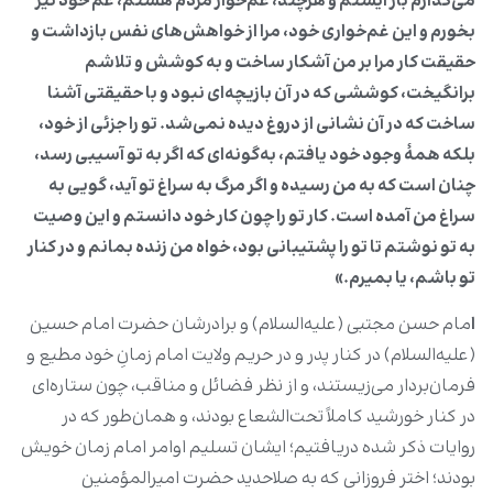
مى‌گذارم باز ایستم و هرچند، غم‌خوار مردم هستم، غم خود نیز
بخورم و این غم‌خوارى خود، مرا از خواهش‌هاى نفس بازداشت و
حقیقت کار مرا بر من آشکار ساخت و به کوشش و تلاشم
برانگیخت، کوششى که در آن بازیچه‌اى نبود و با حقیقتى آشنا
ساخت که در آن نشانى از دروغ دیده نمى‌شد. تو را جزئى از خود،
بلکه همۀ وجود خود یافتم، به‌گونه‌اى که اگر به تو آسیبى رسد،
چنان است که به من رسیده و اگر مرگ به سراغ تو آید، گویى به
سراغ من آمده است. کار تو را چون کار خود دانستم و این وصیت
به تو نوشتم تا تو را پشتیبانى بود، خواه من زنده بمانم و در کنار
تو باشم، یا بمیرم.»
ا
مام حسن مجتبی (علیه‌السلام) و برادرشان حضرت امام حسین
(علیه‌السلام) در کنار پدر و در حریم ولایت امام زمانِ خود مطیع و
فرمان‌بردار می‌‏زیستند، و از نظر فضائل و مناقب، چون ستاره‌ای
در کنار خورشید کاملاً تحت‌‏الشعاع بودند، و همان‌طور که در
روایات ذکر شده دریافتیم؛ ایشان تسلیم اوامر امام زمان خویش
بودند؛ اختر فروزانی که به صلاحدید حضرت امیرالمؤمنین