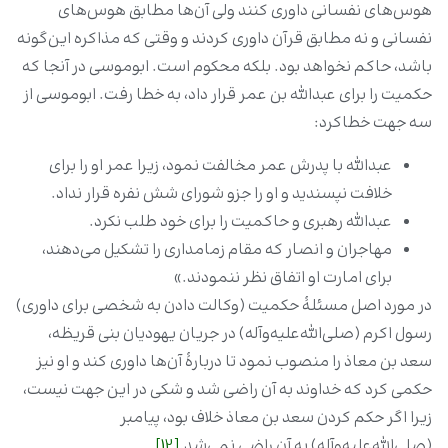
هوس‌های نفسانی داوری کنند ولی آن‌ها مطابق هوس‌های
نفسانی و نه مطابق قرآن داوری کردند و وقتی که مذاکره این‌گونه
باشد، حاکم نخواهد بود. بلکه محکوم است. ابوموسی در آنجا که
حکمیت را برای عبدالله بن عمر قرار داد، به خطا رفت. ابوموسی از
سه جهت خطاکرد:
عبدالله با پدرش عمر مخالفت نمود، زیرا عمر او را برای
خلافت نپسندید و او را جزو شورای شش نفره قرار نداد.
عبدالله رهبری و حاکمیت را برای خود طلب نکرد.
مهاجران و انصار که مقام زمامداری را تشکیل می‌دهند،
برای امارت او اتفاق نظر ننمودند.»
در مورد اصل مسئلۀ حکمیت (وکالت دادن به شخصی برای داوری)
رسول اکرم (صلی‌الله‌علیه‌و‌آله‌) در جریان یهودیان بنی قریظه،
سعد بن معاذ را منصوب نمود تا دربارۀ آن‌ها داوری کند و او نیز
حکمی‌ کرد که خداوند به آن راضی شد و شکی در این جهت نیست،
زیرا اگر حکم کردن سعد بن معاذ خلاف بود، پیامبر
(صلی‌الله‌علیه‌و‌آله‌) به آن راضی نمی‌شد.
[12]