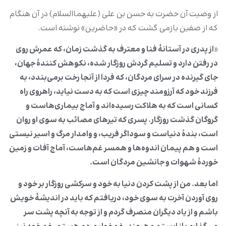
از وصیت آن حضرت به حسن بن على (علیهماالسلام) در آن هنگام
که از صفین بازمى گشت که در «حاضرین» نوشته است.
«
از پدرى در آستانۀ فنا و معترف به گذشت زمان، که عمرش روى
در رفتن دارد و تسلیم گردش روزگار شده، نکوهش کنندۀ جهان،
جاى گیرنده در سراى مردگان، که فردا از آنجا رخت برمى‌بندد، به
فرزند خود که آرزومند چیزى است که به دست نیاید، راهروی راه
کسانى است که به هلاکت رسیده‌‌اند و آماج بیماری‌هاست و
گروگان گذشت روزگار. پسرى که تیرهاى مصائب به سوى او روان
است، بندۀ دنیاست و سوداگر فریب، و وامدار مرگ و اسیر نیستى
است و هم پیمان اندوه‌ها و همسر غم‌هاست، آماج آفات و زمین
خوردۀ شهوات و جانشین مردگان است.
اما بعد. من از پشت کردن دنیا به خود و سرکشى روزگار بر خود و
روى آوردن آخرت به سوى خود، دریافتم که باید در اندیشۀ خویش
باشم و از یاد دیگران منصرف گردم و از توجه به آنچه پشت سر