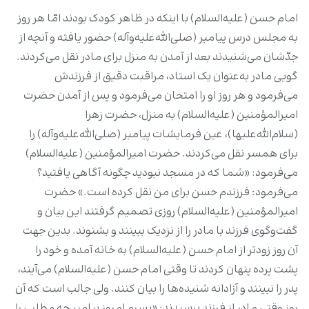
امام حسن (علیه‌السلام) با اینکه در ظاهر کودک بودند امّا هر روز
به مجلس درس پیامبر (صلی‌الله‌علیه‌وآله) حضور یافته و آنچه از
جدّشان می‌‏شنیدند بعد از آمدن به منزل برای مادر نقل می‌‏کردند.
گویی مادر به‌عنوان یک استاد، مراقبت دقیق از فرزندش
می‌‏فرمود و هر روز او را امتحان می‌‏فرمود و پس از آمدن حضرت
امیرالمؤمنین (علیه‌السلام) به منزل، حضرت زهرا
(سلام‌الله‌علیها)، عین فرمایشات پیامبر (صلی‌الله‌علیه‌وآله) را
برای همسر نقل می‌‏کردند. حضرت امیرالمؤمنین (علیه‌السلام)
می‌‏فرمود: «شما که در مسجد نبودید چگونه آگاهی یافتید؟
می‌‏فرمود: فرزندم حسن برای من نقل کرده است.» حضرت
امیرالمؤمنین (علیه‌السلام) روزی تصمیم گرفتند این بیان و
گفت‌وگوی فرزند با مادر را از نزدیک ببینند و بشنوند. بدین‌ جهت
آن روز زودتر از امام حسن (علیه‌السلام) به خانه آمده و خود را
پشت پرده پنهان کردند تا وقتی امام حسن (علیه‌السلام) می‌‏آیند،
پدر را نبینند و آزادانه شنیده‌ها را بیان کنند.‌ ولی جالب است که آن
روز وقتی مادر از فرزند پرسیدند: «پسرم امروز پیامبر چه مطلبی را