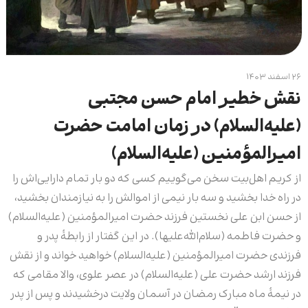
۲۶ اسفند ۱۴۰۳
نقش خطیر امام حسن مجتبی
(علیه‌السلام) در زمان امامت حضرت
امیرالمؤمنین (علیه‌السلام)
از کریم‌ اهل‌بیت سخن می‌گوییم کسی که دو بار تمام دارایی‌اش را
در راه خدا بخشید و سه بار نیمی از اموالش را به نیازمندان بخشید،
از حسن ابن علی نخستین فرزند حضرت امیرالمؤمنین (علیه‌السلام)
و حضرت فاطمه (سلام‌الله‌علیها). در این گفتار از رابطۀ پدر و
فرزندی حضرت امیرالمؤمنین (علیه‌السلام) خواهید خواند و از نقش
فرزند ارشد حضرت علی (علیه‌السلام) در عصر علوی، والا مقامی که
در نیمۀ ماه مبارک رمضان در آسمان ولایت درخشیدند و پس از پدر