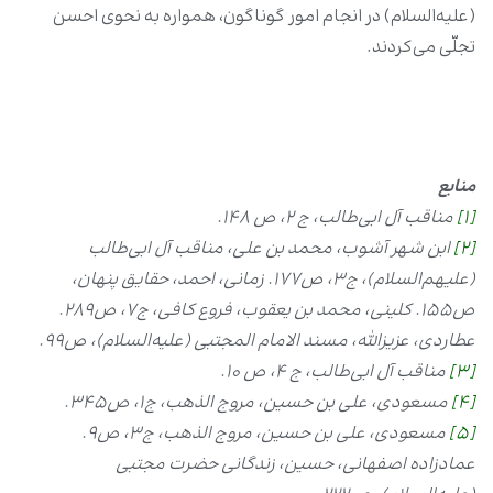
(علیه‌السلام) در انجام امور گوناگون، همواره به نحوی احسن
تجلّی می‌کردند.
منابع
[1]
مناقب آل ابی‏‌طالب، ج ۲، ص ۱۴۸.
[2]
ابن شهر آشوب، محمد بن علی‌، مناقب آل ابی‌طالب
(علیهم‌السلام)، ج۳، ص۱۷۷. زمانی، احمد، حقایق پنهان،
ص۱۵۵. کلینی، محمد بن یعقوب، فروع کافی، ج۷، ص۲۸۹.
عطاردی، عزیزالله، مسند الامام المجتبی (علیه‌السلام)، ص۹۹.
[3]
مناقب آل ابی‏‌طالب، ج ۴، ص ۱۰.
[4]
مسعودی، علی بن حسین، مروج الذهب، ج۱، ص۳۴۵.
[5]
مسعودی، علی بن حسین، مروج الذهب، ج۳، ص۹.
عمادزاده اصفهانی، حسین، زندگانی حضرت مجتبی