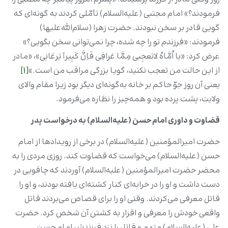
فرمودند؟» امام مجتبی (علیه‌السلام) تأمّلی کردند به ‌گونه‌ای که
گویی قادر بر سخن نبودند. حضرت زهرا (سلام‌الله‌علیها)
فرمودند: «فرزندم تو را چه شده، چرا نمی‌‏توانی سخن بگویی؟»
عرض کرد: «یا اُمَّاهُ لاتعجِبی مِمَّا عَرافِی فَاِنَّ کَبِیراً یَرعَانِی»، «مادر
از این حالت من تعجب نکنید، گویا بزرگی مراقب من است.»
[1]
یعنی آن روز جوّ حاکم بر خانه به‌گونه‌ای دیگر بود زیرا مقام والای
ولایت، پشت پرده بود و همه‌چیز را نظاره می‌‏فرمود.
قضاوت و داوری امام حسن (علیه‌السلام) به درخواست پدر
حضرت امیرالمؤمنین (علیه‌السلام) در برخی از رویداد‌ها از امام
حسن (علیه‌السلام) می‌خواست که قضاوت کند. روزی مردی را به
محضر حضرت امیرالمؤمنین (علیه‌السلام) آوردند که چاقویی در
دست داشت و او را در خرابه‌ای کنار کشته‌ای یافته بودند، و او را
قاتل معرفی می‌کردند. وقتی او را برای قصاص می‌بردند قاتل
واقعی خودش را معرفی و اقرار به کشتن آن شخص کرد. حضرت
علی (علیه‌السلام) متهم و قاتل را نزد فرزندش امام حسن