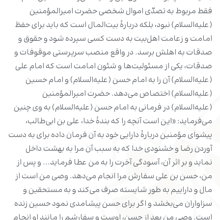
فقط مربوط به تصدّی اموال شخصی حضرت امیرالمؤمنین
(علیه‌السلام) نبود، بلکه دربارۀ بیت‌المال است که باید برای حفظ
امامت و زعامت اهل‌بیت به دست کسی سپرده شود و حقوق و
صدقات به اهلش برسد. در واقع منصب سرپرستی موقوفات و
صدقات، یکی از مسئولیت‌ها و شئون امامت است که امام علی
(علیه‌السلام) آن را به امام حسن (علیه‌السلام) و امام حسین
(علیه‌السلام) اختصاص می‌دهد. حضرت امیرالمؤمنین
(علیه‌السلام) در فرمانی به امام حسن (علیه‌السلام) به وی چنین
می‌فرماید: «این است آنچه را که بندۀ خدا، علی بن ابی‌طالب،
پیشوای مؤمنین دربارۀ دارایی خود به آن فرمان داده برای به دست
آوردن رضا و خشنودی خدا که به سبب آن مرا به بهشت داخل
نماید و بر اثر آن، آسودگی آخرت را به من عطا فرماید... و پس از
من، حسن بن علی سفارش مرا انجام می‌دهد. وصی من است از
مال و داراییم به طور شایسته صرف می‌کند و به مستحقین و
سزاواران می‌بخشد و اگر برای حسن پیشامدی نمود حسین زنده
است. وصی من بعد از حسن، اوست و سفارشم را مانند او انجام