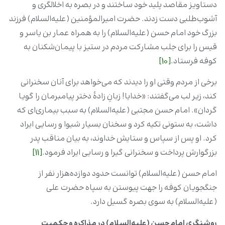
دستاویز مقاصد پلید خود ساختند و در بصره به اخلالگری و
آشوب‌طلبی دست زدند. حضرت امیرالمؤمنین (علیه‌السلام) فرزند
بزرگ خود امام حسن (علیه‌السلام) را به همراه عمار بن یاسر و
قیس را برای جلب مشارکت مردم در ستیز با پیمان‌شکنان به
کوفه فرستاد.
[10]
برخی از مردم وقتی او را دیدند که می‌خواهد برای آنان سخنرانی
کند، زیر لب می‌گفتند: «خدایا! زبانِ زادۀ دختر پیامبرمان را گویا
گردان». امام حسن مجتبی (علیه‌السلام) به سبب بیماری‌ای که
داشت، به ستونی تکیه کرد و سخنان بسیار شیوا و رسایی ایراد
کرد. او پس از سپاس و ستایش خداوند، به بیان مناقب پدر
بزرگوارش پرداخت و سخنرانی گیرا و رسایی ایراد فرمود.
[11]
امام حسن (علیه‌السلام) توانست حدود دوازده‌هزار نفر از
جنگجویان کوفه را جهت پیوستن به سپاه حضرت علی
(علیه‌السلام) به سوی بصره گسیل دارد.
روشنگری امام حسن (علیه‌السلام) در مذاکره و حکمیت