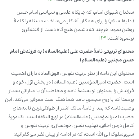
سخنان شیوای امام، که جایگاه علمی‌ و سیاسی امام حسن
(علیه‌السلام) را برای همگان آشکار می‌ساخت، مسئله را کاملاً
روشن نمود، هرچند که دشمن هیچ‌گاه دست از فتنه‌گری
برنمی‌داشت.
[13]
محتوای تربیتی نامۀ حضرت علی (علیه‌السلام) به فرزندش امام
حسن مجتبی (علیه‌السلام)
محتواى این نامه از نظر تربیت نفوس، فوق‌العاده داراى اهمیت
است. حضرت امیرالمؤمنین (علیه‌السلام) در بخش اوّل، خود و
فرزندش را به‌عنوان نویسندۀ نامه و مخاطب آن با عباراتى بسیار
پرمعنا که با روح مجموع نامه هماهنگ است معرفى مى‌کند. این
وصیت‌نامه که بعد از نامۀ مالک اشتر از طولانى‌ترین نامه‌هاى
حضرت امیرالمؤمنین (علیه‌السلام) در نهج البلاغه است، یک دورۀ
کامل درس اخلاق، تهذیب نفس، خودسازى، تربیت نفوس و
سیروسلوک الى الله است، که در ادامه از پیش نظر می‌گذرانید؛