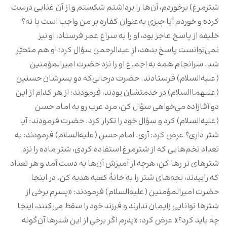
شترمرغ) برخوردم، آن‌ها را برداشتم شکستم و از آن غذایی درست
کرده و خوردم آیا چیزی به‌عنوان کفاره بر من واجب است یا نه؟
خلیفه از پاسخ عاجز بود، او را به سراغ عمر فرستاد، او نیز
نمی‌‏توانست پاسخ بدهد، از عبدالرحمن سؤال کرد؛ او هم متحیّر
شد. سرانجام همه به اجماع او را نزد حضرت امیرالمؤمنین
(علیه‌السلام) فرستادند. حضرت درحالی‌که دو پسرشان حسنین
(علیهماالسلام) در خدمتشان بودند، فرمودند: از هر کدام از این
دو آقازاده می‌‏خواهی سؤال کن، مرد عرب رو به امام حسن
(علیه‌السلام) کرد و سؤال خود را تکرار کرد. حضرت فرمودند: آیا
شتر داری؟ عرض کرد: آری. امام حسن (علیه‌السلام) فرمودند: به
تعداد تخم‌‏هایی که از شترمرغ استفاده کردی، شتر ماده را نزد
شترهای نر رها کن، هرچه از آمیزش آن‌ها به دست آمد و هر تعداد
که زاییدند، بچه‌های شتر را به خانۀ کعبه هدیه کن. در اینجا
حضرت امیرالمؤمنین (علیه‌السلام) فرمودند: «پسرم برخی از
شترها توانایی زایمان ندارند و فرزند خود را سقط می‌‏کنند، اینجا
چه باید کرد؟» عرض کرد: «پدرم اگر برخی از این شترها آن‌گونه