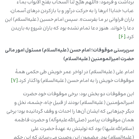
برداشت و فرمود: «اللهم هیّج لنا السحاب بفتح الابواب بماء
عباب؛ خدایا! ابرها را به حرکت درآور و با بازکردن در‌های آسمان،
باران فراوانی بر ما بفرست». سپس امام حسین (علیه‌السلام) این
دعا را خواند. هنوز دعا تمام نشده بود که باران شروع به باریدن
کرد.
[6]
سرپرستی موقوفات؛ امام حسن (علیه‌السلام) مسئول امور مالی
حضرت امیرالمومنین (علیه‌السلام)
امام علی (علیه‌السلام) در اواخر عمر خویش طی حکمی‌ همۀ
موقوفات خویش را به امام حسن (علیه‌السلام) واگذار کرد.
[7]
این موقوفات دو بخش بود: برخی موقوفات خود حضرت
امیرالمؤمنین (علیه‌السلام) بودند از قبیل چاه، چشمه، نخل و
دیگر چیزهایی که ایشان آن‌ها را احداث و وقف گردانیده بود؛ برخی
همان موقوفات پیامبر (صلی‌الله‌علیه‌و‌آله‌) و حضرت فاطمه
(سلام‌الله‌علیها) بود که تولیتش به عهدۀ حضرت علی
(علیه‌السلام) بود. مضمون این وصیت می‌رساند که این حکم