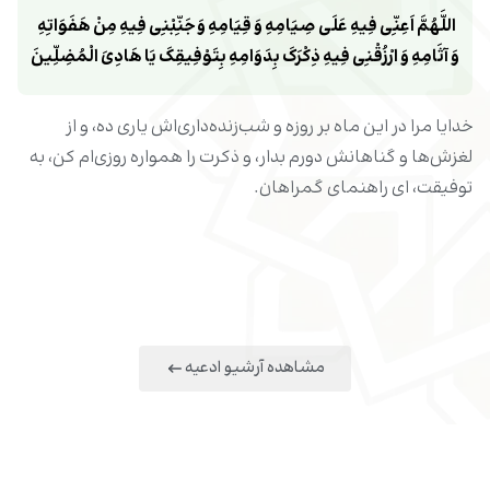
اللَّهُمَّ اَعِنِّی فِیهِ عَلَی صِیَامِهِ وَ قِیَامِهِ وَ جَنِّبْنِی فِیهِ مِنْ هَفَوَاتِهِ 
وَ آثَامِهِ وَ ارْزُقْنِی فِیهِ ذِکْرَکَ بِدَوَامِهِ بِتَوْفِیقِکَ یَا هَادِیَ الْمُضِلِّینَ
خدایا مرا در این ماه بر روزه و شب‌زنده‌داری‌اش یاری ده، و از
لغزش‌ها و گناهانش دورم بدار، و ذکرت را همواره روزی‌ام کن، به
توفیقت‌، ای راهنمای گمراهان.
مشاهده آرشیو ادعیه