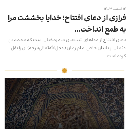
۱۴ اسفند ۱۴۰۳
فرازی از دعای افتتاح؛ خدایا بخششت مرا
به طمع انداخت…
دعای افتتاح از دعاهای شب‌های ماه رمضان است که محمد بن
عثمان از نایبان خاص امام زمان (عجل‌الله‌تعالی‌فرجه) آن را نقل
کرده است.