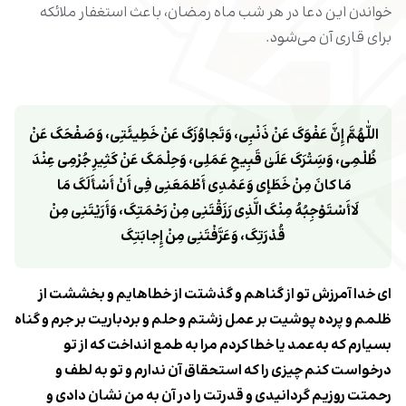
خواندن این دعا در هر شب ماه رمضان، باعث استغفار ملائکه
برای قاری آن می‌شود.
اللّٰهُمَّ إِنَّ عَفْوَکَ عَنْ ذَنْبِى، وَتَجاوُزَکَ عَنْ خَطِیئَتِى، وَصَفْحَکَ عَنْ 
ظُلْمِى، وَسَِتْرَکَ عَلَىٰ قَبِیحِ عَمَلِى، وَحِلْمَکَ عَنْ کَثِیرِ جُرْمِى عِنْدَ 
مَا کانَ مِنْ خَطَإى وَعَمْدِى أَطْمَعَنِى فِى أَنْ أَسْأَلَکَ مَا 
لَاأَسْتَوْجِبُهُ مِنْکَ الَّذِى رَزَقْتَنِى مِنْ رَحْمَتِکَ، وَأَرَیْتَنِى مِنْ 
قُدْرَتِکَ، وَعَرَّفْتَنِى مِنْ إِجابَتِکَ
اى خدا آمرزش تو از گناهم و گذشتت از خطاهایم و بخششت از
ظلمم و پرده پوشیت بر عمل زشتم
و حلم و بردباریت بر جرم و گناه
بسیارم که به‌عمد یا خطا کردم
مرا به طمع انداخت که از تو
درخواست کنم چیزى را که استحقاق آن ندارم
و تو به لطف و
رحمتت روزیم گردانیدى و قدرتت را در آن به من نشان دادى و