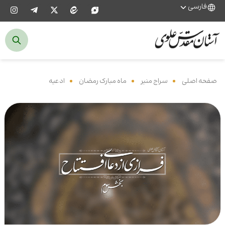
فارسی
صفحه اصلی
‌
سراج منیر
‌
ماه مبارک رمضان
‌
ادعیه
‌