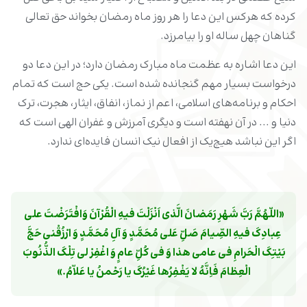
کرده که هرکس این دعا را هر روز ماه رمضان بخواند حق تعالی
گناهان چهل ساله او را بیامرزد.
این دعا اشاره به عظمت ماه مبارک رمضان دارد؛ در این دعا دو
درخواست بسیار مهم گنجانده شده است. یکی حج است که تمام
احکام و برنامه‌های اسلامی، اعم از نماز، انفاق، ایثار، هجرت، ترک
دنیا و ... در آن نهفته است و دیگری آمرزش و غفران الهی است که
اگر این نباشد هیچ‌یک از افعال نیک انسان فایده‌ای ندارد.
«اللّهُمَّ رَبَّ شَهْرِ رَمَضانَ الَّذى اَنْزَلْتَ فیهِ الْقُرْآنَ وَافْتَرَضْتَ على 
عِبادِکَ فیهِ الصِّیامَ صَلِّ عَلى مُحَمَّدٍ وَ آلِ مُحَمَّدٍ وَ ارْزُقْنى حَجَّ 
بَیْتِکَ الْحَرامِ فى عامى هذا وَ فى کُلِّ عامٍ وَ اغْفِرْ لى تِلْکَ الذُّنُوبَ 
الْعِظامَ فَاِنَّهُ لا یَغْفِرُها غَیْرُکَ یا رَحْمنُ یا عَلاّمُ.»