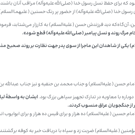
 برای حفظ نسل رسول خدا (صلی‌الله‌علیه‌و‌آله‌) مراقب آنان باشند.[۲۰][۲۱
ل خدا (صلی‌الله‌علیه‌و‌آله‌) از حضور پر رنگ حسنین (علیهماالسلام) در می
، آن‌گاه‌که دید فرزندش حسن (علیه‌السلام) به کارزار می‌شتابد، فرمود
 مرگ روند و نسل پیامبر (صلی‌الله‌علیه‌و‌آله‌) قطع شود».
) یکی از شاهدان این ماجرا از سوی پدر جهت نظارت بر روند صحیح مذا
امام حسن (علیه‌السلام) و جناب محمد بن حنفیه و نیز جناب عبدالله 
باره با معاویه در تدارک تجهیز سپاهی بزرگ بود.
ایشان به واسطۀ لیا
فر از جنگجویان عراق منسوب کردند.
ام حسین (علیه‌السلام) ده هزار و برای قیس ده هزار و برای ابوایوب انصا
ن (علیه‌السلام) ضربت زد و سپاه با دریافت خبر به کوفه برگشتند.» [۲۸][۲۹][