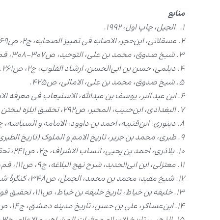
منابع
۱. الجیل، چاپ اول، ۱۹۹۲.
۲. عسقلانی، ابن‌حجر، الاصابه فی تمییز الصحابه، ج۲، ص۶۹، بیروت، دارالکتب العلمیه، چاپ اول، ۱۴۱۵.
۳. شیخ صدوق، محمد بن علی، التوحید، ص۳۰۷-۳۰۸، قم، جامعۀ مدرسین، چاپ اول، ۱۳۹۸ق.
۴. دیلمی، حسن بن ابی‌الحسن، ارشاد القلوب، ج۲، ص۲۶۱.
۵. شیخ صدوق، محمد بن علی، الامالی، ص۴۲۵.
۶. ابن عبد البر، یوسف بن عبدالله، الاستیعاب فی معرفه الاصحاب، ج۳، ص۹۳۹، تحقیق علی محمد البجاوی، بیروت، دارالجیل، چاپ اول، ۱۹۹۲.
۷. البغدادی، ابن‌حبیب، المحبر، ص۲۹۲، تحقیق ایلزه لیختن شتیتر، بیروت، دارالآفاق الجدیده، بی تا.
۸. دینوری، ابن‌قتیبه، احمد بن داوود، الامامه و السیاسه، ج۱، ص۹۵، تحقیق علی شیری، بیروت، دارالاضواء، چاپ اول، ۱۹۹۰.
۹. طبری، محمد بن جریر، تاریخ الامم و الملوک (تاریخ الطبری)، ج۴، ص۵۱۴، تحقیق محمد ابوالفضل ابراهیم، بیروت، دارالتراث، چاپ دوم، ۱۹۶۷.
۱۰. بلاذری، احمد بن یحیی، انساب الاشراف، ج۲، ص۲۴۱، تحقیق محمد باقر محمودی، بیروت، اعلمی، چاپ اول، ۱۹۷۴.
۱۱. معتزلی، ابن ابی‌الحدید، شرح نهج البلاغه، ج۹، ص۱۱۱، قم، کتابخانۀ آیت‌الله مرعشی نجفی، ۱۴۰۴.
۱۲. شیخ مفید، محمد بن محمد، الجمل، ص۳۴۸، کنگرۀ شیخ مفید، قم، ۱۴۱۳.
۱۳. خلیفه بن خیاط، تاریخ خلیفه بن خیاط، ص۱۱۱، تحقیق فواز، بیروت، دارالکتب العلمیه، چاپ اول، ۱۹۹۵.
۱۴. ابن‌عساکر، علی بن حسن، تاریخ مدینه دمشق، ج۱۴، ص۱۸۷، بیروت، دارالفکر، ۱۴۱۵.