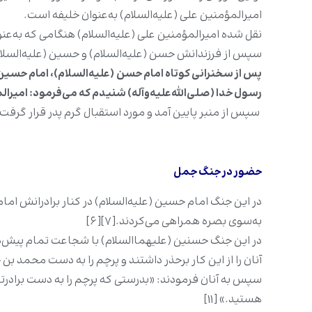
امیرالمؤمنین علی (علیه‌السلام) به‌عنوان خلیفه است.
نقل شده امیرالمؤمنین علی (علیه‌السلام) هنگامی که به‌عنو
سپس از فرزندانش حسن (علیه‌السلام) و حسین (علیه‌السلام) 
پس از سخنرانی کوتاه امام حسن
(علیه‌السلام)، امام حسین (
رسول خدا (صلی‌الله‌علیه‌و‌آله‌) شنیدم که می‌فرمود: امی
سپس از منبر پایین آمد و مورد استقبال گرم پدر قرار گرفت؛ امی
حضور در جنگ جمل
در این جنگ امام حسین (علیه‌السلام) در کنار برادرانش امام
به‌سوی بصره همراهی می‌کردند.[۷][۶]
در این جنگ حسنین (علیهماالسلام) با شجاعت تمام پیش‌دستی ک
آنان را از این کار برحذر داشتند و پرچم را به دست محمد بن حنفیه دا
سپس به آنان فرمودند: «بدرستی که پرچم را به دست برادرتان-
هستید.» [۱۱]