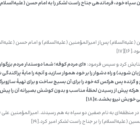
ن سپاه خود، فرماندهی جناح راست لشکر را به امام حسن (علیه‌السلام
یه‌السلام) پس‌از امیرالمؤمنین (علیه‌السلام) و امام حسن (علیه‌الس
ود.
[۱۶]
[۱۷]
 ستایش کرد و سپس فرمود:
«ای مردم کوفه؛ شما دوستدار مردم بزرگوار
ان شوید) و راه دشوار را بر خود هموار سازید و آنچه را مایۀ پراکن
و گزنده پس هرکس که خود را برای آن بسیج ساخت و برای تهیۀ سازوبرگ
 هرکه پیش از رسیدن لحظۀ مناسب و بدون کوشش بصیرانه آن را پیش ان
ی خویش نیرو بخشد.»[۱۸]
 منطقه‌ای به نام صفین دو سپاه به هم رسیدند. امیرالمؤمنین علی (ع
ن (علیه‌السلام) را بر جناح راست لشکر امیر کرد.[۱۹]