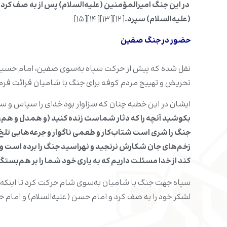
در این جنگ امیرالمؤمنین (علیه‌السلام) پس از به صف کرد
(علیه‌السلام) سپرد.
[۱۲][۱۳][۱۴][۱۵]
حضور در جنگ صفین
نقل شده که پیش از حرکت سپاه به‌سوی صفین، امام حسین (عل
تحریض و تهییج مردم کوفه برای جنگ با شامیان قرائت فرم
ایشان در این خطبه چنان که سزاوار بود خدای را سپاس و
بکوشید آنچه را که دثار شماست زنده کنید (و همدل و هم‌زب
جنگ را شری است شتاب‌کار و طعمی ناگوار و جرعه‌هایی تلخ 
زخم‌های جان شکارش نرنجید و نهراسید جنگ را برده است و
کند از خدا مسئلت داریم که به یاری خود شما را بر هم‌بستگ
سپاه جهت جنگ با شامیان به‌سوی شام حرکت کرد تا اینکه در
لشکر خود را به صف کرد و امام حسن (علیه‌السلام) و امام حسی