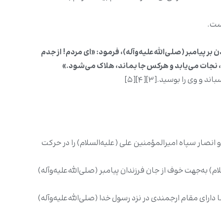
شست.
بر پیامبر (صلی‌الله‌علیه‌و‌آله‌)، فرمود:
«
ای مردم! از جدم
، نجات می‌یابد و هرکس جا بماند، هلاک می‌شود.»
وی را بوسید.[۳][۴][۵]
 انصار سپاه امیرالمؤمنین علی (علیه‌السلام) را در حرکت
به‌جهت خوف از جان فرزندان پیامبر (صلی‌الله‌علیه‌و‌آله)
ای مقام ارجمندی در نزد رسول خدا (صلی‌الله‌علیه‌و‌آله‌)