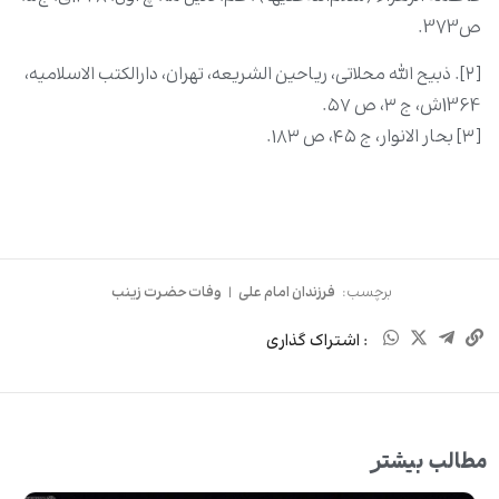
ص373.
[۲]. ذبیح الله محلاتى، ریاحین الشریعه، تهران، دارالکتب الاسلامیه،
1364ش، ج ۳، ص ۵۷.
[۳] بحار الانوار، ج ۴۵، ص ۱۸۳.
برچسب:
فرزندان امام علی
|
وفات حضرت زینب
: اشتراک گذاری
مطالب بیشتر