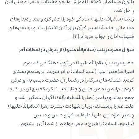
بانوان مسلمان کوفه را آموزش داده و مشکلات علمى و دینى آنان
را حل کند.
زینب‏ (سلام‌الله‌علیها) آمادگى خود را اعلام کرد و بعداز دیدارهاى
مقدماتى، جلسۀ تفسیر قرآن براى آنان تشکیل داد و پرسش‏‌ها و
شبهات آنان را جواب مى‌داد.[۲]
سؤال حضرت زینب (سلام‌الله‌علیها) از پدرش در لحظات آخر
حضرت زینب (سلام‌الله‌علیها) می‌گوید: هنگامی که پدرم
امیرالمؤمنین علی (علیه‌السلام) بر اثر ضربت ابن‌ملجم بستری
گردید، نشانه‌های مرگ را در رخسار آن حضرت دیدم، به او عرض
کردم: ام‌ایمن به من چنین و چنان حدیث کرد که پنج تن در یک جا
جمع بودند و پیامبر (صلی‌الله‌علیه‌وآله) ناگهان غمگین شد و
علت غم را پرسیدند، جریان شهادت حضرت زهرا (سلام‌الله‌علیها)
و امیرالمؤمنین علی (علیه‌السلام) و حسن و حسین
(علیهماالسلام) را شرح داد می‌خواهم از شما آن را بشنوم.