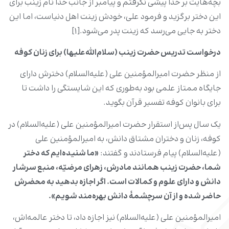
بچه‌هایت بر خدا پیشی نگرفتم و پیامبر از جانب خدا نام زینب برای
این دختر برگزید و فرمود علی، خودش زینت اهل دنیاست، اما این
دختر به جایی می‌رسد که زینت پدر می‌شود.[۱]
درخواست تدریس حضرت زینب (سلام‌الله‌علیها) برای زنان کوفه
از منظر حضرت امیرالمؤمنین علی‌ (علیه‌السلام) دخترش دارای
جایگاه ممتاز علمی بود به‌طوری که این شایستگی را داشت تا
برای بانوان کوفه تفسیر قرآن بگوید.
یک سال پس‌از استقرار حضرت امیرالمؤمنین علی (علیه‌السلام) در
کوفه، زنان و دختران مشتاق دانش، به امیرالمؤمنین علی
(علیه‌السلام) پیام فرستادند و گفتند:
«ما شنیده‌‏ایم که دختر
شما، حضرت زینب‏ همانند مادرش، زهراى مرضیّه، منبع سرشار
دانش و داراى علوم و کمالات است. اگر اجازه بدهید به محضرش
حاضر شده و از آن سرچشمۀ دانش بهره‌مند شویم».
امیرالمؤمنین علی (علیه‌السلام) نیز اجازه داد، تا دختر عالمه‌‏اش،