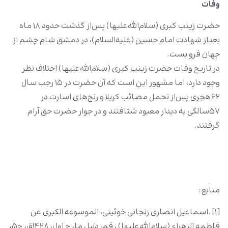
وفات
حضرت زینب کبری (سلام‌الله‌علیها) پس‌از گذشت حدود ۱۸ ماه
بعداز شهادت امام حسین (علیه‌السلام)، در دمشق شام چشم از
جهان فرو بست.
در تاریخ وفات حضرت زینب کبری (سلام‌الله‌علیها) اختلاف نظر
وجود دارد، اما مشهور این است که آن حضرت در ۱۵ رجب سال
۶۲هجری پس‌‌از تحمل مصائب کربلا و رنج‌های اسارت در
۵۷سالگی به دیدار معبود شتافتند و در جوار حضرت حق آرام
گرفتند.
منابع:
[۱] .اسماعیل انصارى زنجانى خوئینى‏، الموسوعه الکبرى عن
فاطمه الزهراء (سلام‌الله‌علیها) ، قم، دلیل ما، چ اول، 1428ق،‏ ج5،