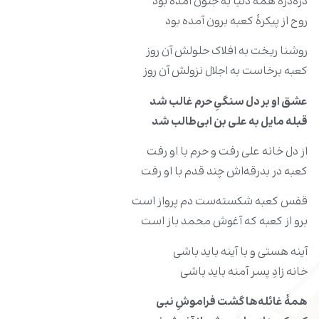
ذره‌ذره همه دنیا به جنون آمده بود
روح از پیکرۀ کعبه برون آمده بود
روشنا ریخت به افلاک حلولش آن روز
کعبه برخاست به اجلال نزولش آن روز
عشق او بر دل سنگیِ حرم غالب شد
قبله مایل به علی بن ابی‌طالب شد
از دل خانه علی رفت و حرم با او رفت
کعبه در بدرقه‌‌اش چند قدم با او رفت
قفس کعبه شکسته‌‌ست دم پرواز است
برو از کعبه که آغوش محمد باز است
آینه هستی و با آینه باید باشی
خانه زادِ پسر آمنه باید باشی
همۀ غائله‌‌ها گشت فراموشِ نبی