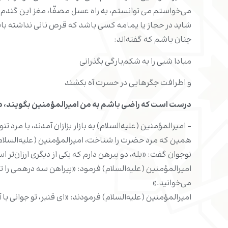
می‌خواستم می ‏توانستم، به راه عسل مصفّا، مغز این گندم، 
شاید در حجاز یا یمامه کسى باشد که قرص نانی نداشته با
چنان باشم که گفته‌اند:
مبادا شبی را به شکم‌بارگی بگذرانی
و اطرافت جگرهایی در حسرت آه بکشند
درست است که راضی باشم به من امیرالمؤمنین بگویند، درحا
– امیرالمؤمنین (علیه‌السلام) به بازار بزازان آمدند، با مر
همین که مرد حضرت را شناخت، امیرالمؤمنین (علیه‌السلام) آ
نوجوان گفت: «بله، دو پیرهن دارم که یکی از دیگری ارزان‌تر
امیرالمؤمنین (علیه‌السلام) فرمود: «پیراهن سه درهمی را ت
می‌خوانید.»
امیرالمؤمنین (علیه‌السلام) فرمودند: «ای قنبر، تو جوانی با آ