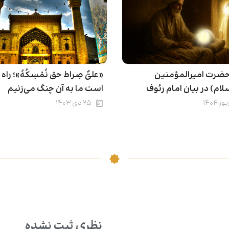
ضرت امیرالمؤمنین
«علیٌّ صِراط حق نُمْسِکُهُ»؛ را
سلام) در بیان امام رئوف
است ما به آن چنگ می‌زنیم
۲۵ دی ۱۴۰۳
نظری ثبت نشده