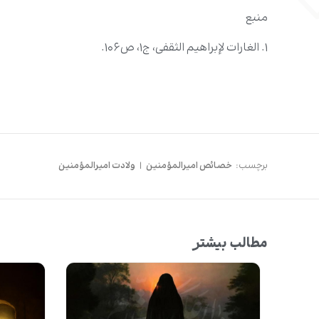
منبع
۱. الغارات لإبراهیم الثقفی، ج۱، ص۱۰۶.
برچسب:
خصائص امیرالمؤمنین
|
ولادت امیرالمؤمنین
مطالب بیشتر