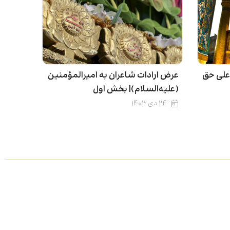
ه علی حق
عرض ارادات شاعران به امیرالمؤمنین
(علیه‌السلام)| بخش اول
۲۴ دی ۱۴۰۳