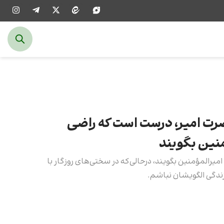
ضرت امیر، درست است که راضی
منین بگویند
رالمؤمنین بگویند، درحالی‌که در سختى‌هاى روزگار با
زندگى الگویشان نباشم.