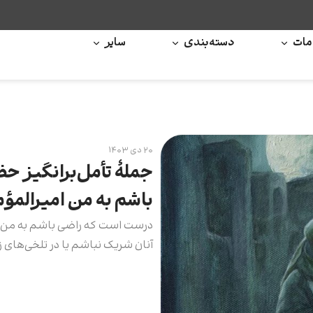
ات
دسته‌بندی
سایر
۲۰ دی ۱۴۰۳
جملۀ تأمل‌برانگیز ح
باشم به من امیرالمؤ
درست است که راضی باشم به من امي
آنان شریک نباشم يا در تلخى‌‏هاى 