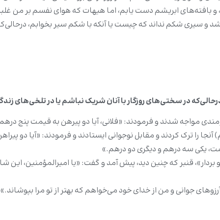
و بافته‏‌هاى ابریشم دست یابم، اما هیهات که هواى نفسم بر من غلبه ک
شد و سیری شکم نداند که چیست یا آنکه با شکم سیر بخوابم، درحالى‌
لی‌که در سختى‌هاى روزگار با آنان شریک نباشم یا در تلخى‌‏هاى زند
د تنومندی مواجه شدند و فرمودند: «فلانی، آیا دو پیرهن به قیمت پنج د
نجا را ترک کردند و مقابل نوجوانی ایستادند و فرمودند: «آیا دو پیرا
 است، یکی سه درهم و دیگری دو درهم.»
و بردار»، قنبر که چنین دید، پیش آمد و گفت: «یا امیرالمؤمنین، این
رزوهای جوانی و من از خدای خود می‌خواهم که بهتر از تو مرا بپوشاند.»[۱]