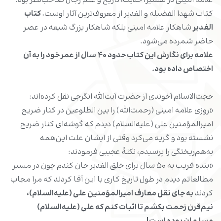
علامه امینی در تفسیر، حدیث، تاریخ و علم رجال صاحب‌نظر بود.
کتاب شهدا الفضیله و الغدیر از معروف‌ترین آثار اوست
. کتاب
الغدیر
شاهکار علامه امینی بلکه شاهکار بزرگ شیعه در عصر
حاضر شمرده می‌شود.
علامه برای نگارش این کتاب حدود
۴۰
سال از عمر خود را به آن
اختصاص داده بود.
حجت‌الاسلام آخوندی از حضرت آیت‌الله انگرجی نقل کرده‌اند:
«روزی علامه امینی (رحمت‌الله) را بین الطلوعین در کنار ضریح
امیرالمؤمنین علی (علیه‌السلام) دیدم که گوشه‌ای کنار ضریح
نشسته بود و گریه می‌کرد وقتی از ایشان علت این‌همه
به‌هم‌ریختگی را پرسیدم، نکتۀ عجیبی فرمودند:
«بنده قریب به ۵۰ سال برای خلق الغدیر جان کندم چون در مسیر
مطالعاتم دیدم در طول تاریخ کاری با این آقا کردند که مرا مجاب
کردند
به جای نقل معارف امیرالمؤمنین علی (علیه‌السلام)،
نیم‌قرن زحمت بکشم تا اثبات کنم که علی (علیه‌السلام)