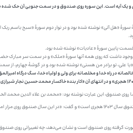
یک آیه است. این سوره روی صندوق و در سمت جنوبی آن حک شده بود و
سورۀ «هل أتی» نوشته شده بود و در نوار دوم سورۀ «سبح باسم ربک الا
د.
 قسمت پایین سورۀ «عادیات» نوشته شده بود.
ر وجود داشت که روی همه آنها سورۀ «ملک» و در سمت سر مبارک حضرت، 
 «یا علی، تو برادر من هستی» نوشته شده بود و در گوشۀ چهارم، از س
انه در راه خدا و مخلصانه برای ولی و اولیاء خدا، سگ درگاه امیرالم
کار بنده خاکسار محمد حسین نجار شیرازی» آمده بود
، این عبارت نوشته بود: «محمد بن علاء الدین محمد الحسینی در سال ۱۱۹۸ هجر
شیخ «محمد الکوفی» ذکر می‌کند: «تاریخ حک شده روی صندوق سال ۱۲۰۳ هجری است» و گفت
ری صورت گرفته روی صندوق است و نشان می‌دهد، چه تغییراتی روی صن