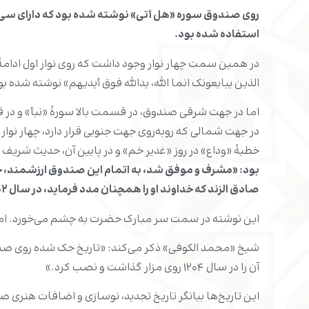
روی صندوق سوره «هل أتی» نوشته شده بود که دارای سی و 
استفاده شده بود
.
در همین سمت چهار نوار وجود داشت که روی نوار اول ادامۀ 
الذین یبایعونک انما الله، یدالله فوق أیدیهم» نوشته شده بو
اما در جهت شرقی صندوق، در قسمت بالا سورۀ «نبأ» و در
در جهت شمالی که روبه‌روی جهت جنوبی قرار دارد، چهار نوا
خطبۀ «وداع» در روز «غدیر خم» و در پایین آن، حدیث شریف
بود: «مشرف و موفق شد، به اتمام این صندوق ارزشمند، خالص
صادق الزند که خداوند او را همچنان مدد فرماید، در سال
۱۲۰۲ هجری» و در انتهای آن «
این نوشته در سمت سر مبارک حضرت به چشم می‌خورد. اما روی صندوق
آن را در سال ۱۲۰۴ روی مزار گذاشت و نصب کرد.»
این تاریخ‌ها بیانگر تاریخ تجدید، نوسازی و اضافات هن