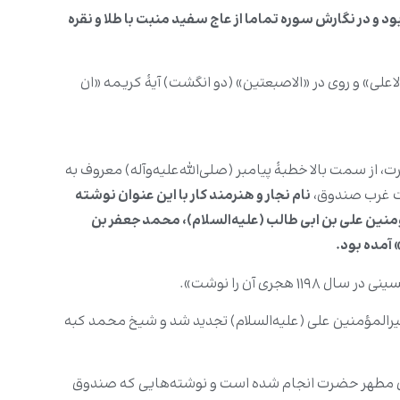
 در نگارش سوره تماما از عاج سفید منبت با طلا و نقره
علی» و روی در «الاصبعتین» (دو انگشت) آیۀ کریمه «ان
از سمت بالا خطبۀ پیامبر (صلی‌الله‌علیه‌وآله) معروف به
مت غرب صندوق،
نام نجار و هنرمند کار با این عنوان نوشته
ؤمنین علی بن ابی طالب (علیه‌السلام)، محمد جعفر بن
.
ی آن را نوشت».
: «در این سال صندوق روی مزار امیرالمؤمنین علی (علیه‌السلام) تجدید شد و شیخ محمد کبه
دوق مطهر حضرت انجام شده است و نوشته‌هایی که صندوق