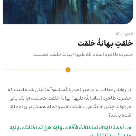
۲ دی ۱۴۰۳
خلقتِ بهانۀ خلقت
حضرت طاهره (سلام‌الله‌علیها) بهانۀ خلقت هستند.
در روایتی خطاب به پیامبر (صلی‌الله‌علیه‌وآله) بیان شده است که
حضرت طاهره (سلام‌الله‌علیها) بهانۀ خلقت هستند، آیا یک بانو
می‌تواند چنین جایگاهی داشته باشد و تمام هستی برای او خلق
شده باشد؟
«يـا أَحْمَدُ! لَوْلاكَ لَما خَلَقْتُ الْأَفْلاكَ، وَ لَوْلا عَلِىٌّ لَما خَلَقْتُكَ، وَ لَوْلا