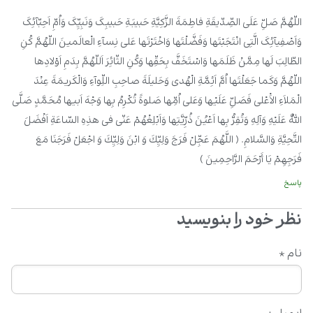
اللّهُمَّ صَلِّ عَلَى الصِّدّیقَةِ فاطِمَةَ الزَّکِیَّةِ حَبیبَةِ حَبیبِکَ وَنَبِیِّکَ وَاُمِّ اَحِبّآئِکَ
وَاَصْفِیآئِکَ الَّتِى انْتَجَبْتَها وَفَضَّلْتَها وَاخْتَرْتَها عَلى نِسآءِ الْعالَمینَ اللّهُمَّ کُنِ
الطّالِبَ لَها مِمَّنْ ظَلَمَها وَاسْتَخَفَّ بِحَقِّها وَکُنِ الثّائِرَ اَللّهُمَّ بِدَمِ اَوْلادِها
اللّهُمَّ وَکَما جَعَلْتَها اُمَّ اَئِمَّةِ الْهُدى وَحَلیلَةَ صاحِبِ اللِّوآءِ وَالْکَریمَةَ عِنْدَ
الْمَلاَءِ الاَْعْلى فَصَلِّ عَلَیْها وَعَلى اُمِّها صَلوةً تُکْرِمُ بِها وَجْهَ اَبیها مُحَمَّدٍ صَلَّى
اللَّهُ عَلَیْهِ وَآلِهِ وَتُقِرُّ بِها اَعْیُنَ ذُرِّیَّتِها وَاَبْلِغْهُمْ عَنّى فى هذِهِ السّاعَةِ اَفْضَلَ
التَّحِیَّةِ وَالسَّلامِ. ( اللَّهُمَ‏ عَجِّلْ‏ فَرَجَ وَلِيِّكَ وَ ابْنَ وَلِيِّكَ وَ اجْعَلْ فَرَجَنَا مَعَ
فَرَجِهِمْ يَا أَرْحَمَ الرَّاحِمِينَ )
پاسخ
نظر خود را بنویسید
نام
*