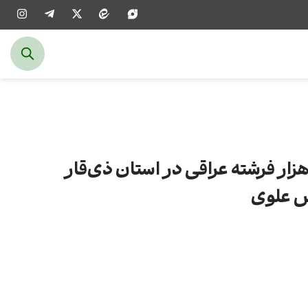
ار فرشته عراقی در استان ذی‌قار
س علوی