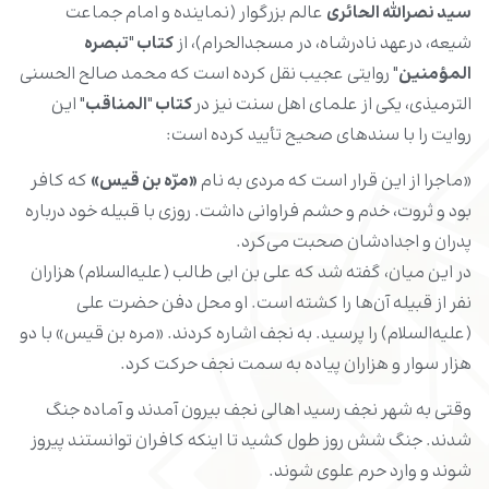
سید نصرالله الحائری
عالم بزرگوار (نماینده و امام جماعت
شیعه، درعهد نادرشاه، در مسجدالحرام)، از
کتاب "تبصره
المؤمنین"
روایتی عجیب نقل کرده است که محمد صالح الحسنی
الترمیذی، یکی از علمای اهل سنت نیز در
کتاب "المناقب"
این
روایت را با سندهای صحیح تأیید کرده است:
«ماجرا از این قرار است که مردی به نام
«مرّه بن قیس»
که کافر
بود و ثروت، خدم و حشم فراوانی داشت. روزی با قبیله خود درباره
پدران و اجدادشان صحبت می‌کرد.
در این میان، گفته شد که علی بن ابی طالب (علیه‌السلام) هزاران
نفر از قبیله آن‌ها را کشته است. او محل دفن حضرت علی
(علیه‌السلام) را پرسید. به نجف اشاره کردند. «مره بن قیس» با دو
هزار سوار و هزاران پیاده به سمت نجف حرکت کرد.
وقتی به شهر نجف رسید اهالی نجف بیرون آمدند و آماده جنگ
شدند. جنگ شش روز طول کشید تا اینکه کافران توانستند پیروز
شوند و وارد حرم علوی شوند.