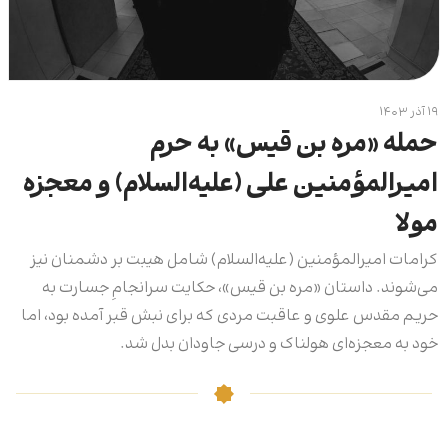
۱۹ آذر ۱۴۰۳
حمله «مره بن قیس» به حرم
امیرالمؤمنین علی (علیه‌السلام) و معجزه
مولا
کرامات امیرالمؤمنین (علیه‌السلام) شامل هیبت بر دشمنان نیز
می‌شوند. داستان «مره بن قیس»، حکایت سرانجامِ جسارت به
حریم مقدس علوی و عاقبت مردی که برای نبش قبر آمده بود، اما
خود به معجزه‌ای هولناک و درسی جاودان بدل شد.