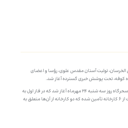
 الخرسان، تولیت آستان مقدس علوی، رؤسا و اعضای
اه کوفه، تحت پوشش خبری گسترده آغاز شد.
مصطفی محبوبه، رئیس بخش امور عمرانی در مصاحبه با مرکز خبری بیان کرد: «کار میدانی برای عملیات بتن‌ریزی از ساعات اولیه سحرگاه روز سه شنبه ۲۴ مهرماه آغاز شد که در فاز اول به
میزان بتن‌ریزی ۵ هزار و ۶۰۰ مترمکعبی فونداسیون در مساحت بالغ بر ۷ هزار متر مربع می‌باشد. مصالح به کار رفته در این عملیات از ۶ کارخانه تأمین شده که دو کارخانه از آن‌ها متعلق به