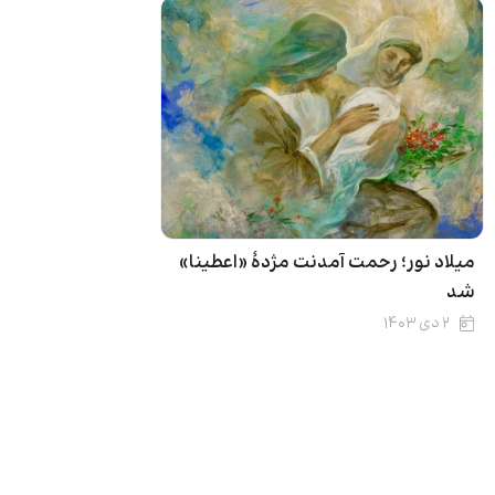
میلاد نور؛ رحمت آمدنت مژدۀ «اعطینا»
شد
۲ دی ۱۴۰۳