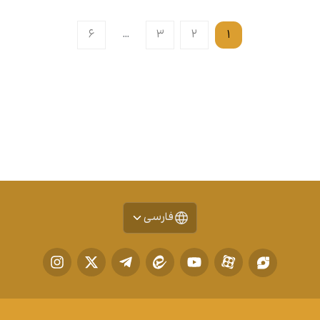
۶
…
۳
۲
۱
فارسی