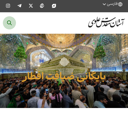
فارسی
بایگانی ضیافت افطار