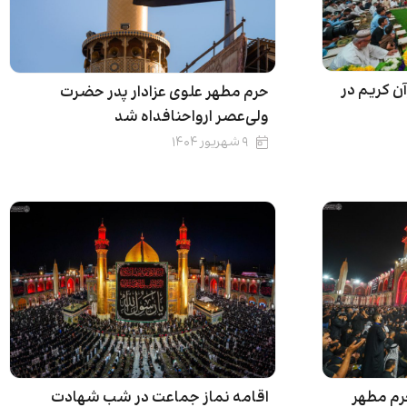
ن کریم در
حرم مطهر علوی عزادار پدر حضرت
ولی‌عصر ارواحنافداه شد
۹ شهریور ۱۴۰۴
رم مطهر
اقامه نماز جماعت در شب شهادت