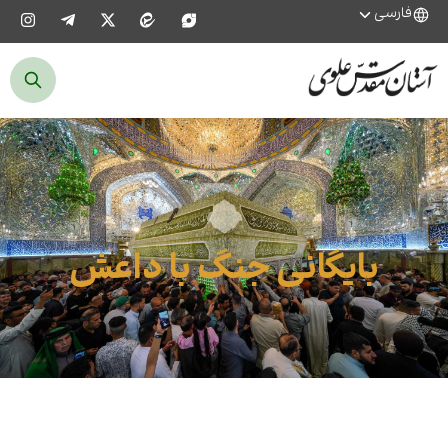
فارسی
بایگانی جنگ با داعش