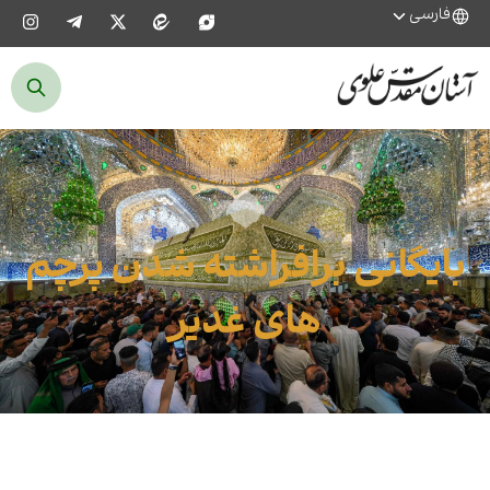
فارسی
بایگانی برافراشته شدن پرچم
های غدیر