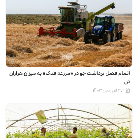
اتمام فصل برداشت جو در «مزرعه فدک» به میزان هزاران
تن
۲۷ فروردین ۱۴۰۳