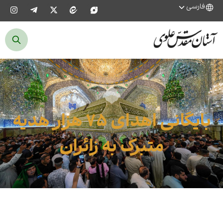
فارسی
بایگانی اهدای ۷۵ هزار هدیه
متبرک به زائران