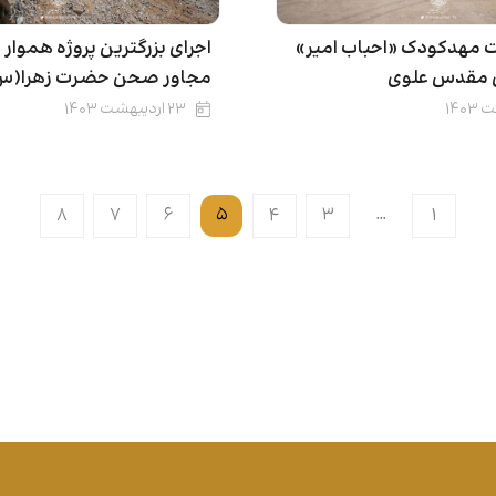
مهدکودک «احباب امیر»
اجرای بزرگترین پروژه هموار
 مقدس علوی
مجاور صحن حضرت زهرا(س
۲۳ اردیبهشت ۱۴۰۳
۸
۷
۶
۵
۴
۳
…
۱