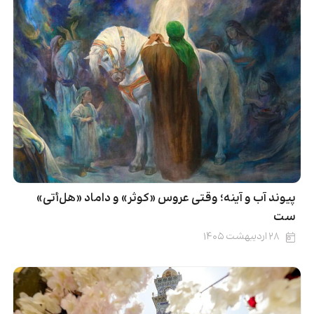
پیوند آب و آینه؛ وقتی عروس «کوثر» و داماد «هل‌أتی»
ست
۲۸ اردیبهشت ۱۴۰۵