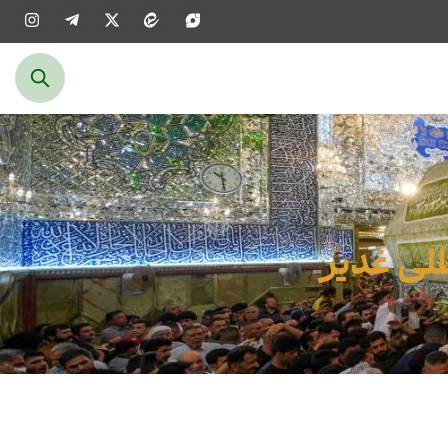
للی غدیر