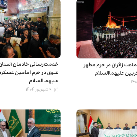
خدمت‌رسانی خادمان آستا
ماعت زائران در حرم مطهر
علوی در حرم امامین عسکر
یین علیهماالسلام
علیهماالسلام
۹ شهریور ۱۴۰۴