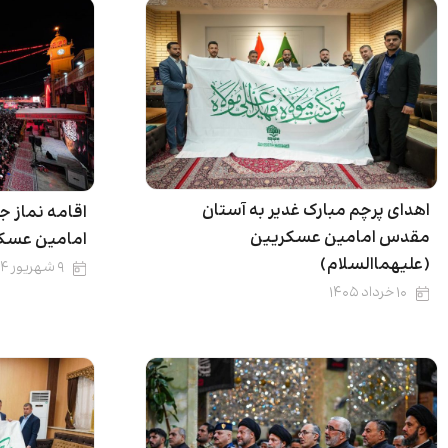
اهدای پرچم مبارک غدیر به آستان
اقامه نماز ج
مقدس امامین عسکریین
امامین عسکر
(علیهماالسلام)
۹ شهریور ۱۴۰۴
۱۰ خرداد ۱۴۰۵