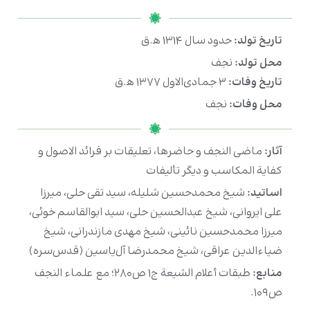
تاریخ تولد:
حدود سال ۱۳۱۴ ه‍.ق
محل تولد:
نجف
تاریخ وفات:
۳ جمادی‌الاول ۱۳۷۷ ه‍.ق
محل وفات:
نجف
آثار:
ماضی النجف و حاضرها، تعلیقات بر فرائد الاصول و
کفایة المکاسب و دیگر تألیفات
اساتید:
شیخ محمدحسین شلیله، سید تقی حلی، میرزا
علی ایروانی، شیخ عبدالحسین حلی، سید ابوالقاسم خوئی،
میرزا محمدحسین نائینی، شیخ مهدی مازندرانی، شیخ
ضیاءالدین عراقی، شیخ محمدرضا آل‌یاسین (قدس‌سره)
منابع:
طبقات أعلام الشیعة ج۱ ص۲۸۰؛ مع علماء النجف
ص۱۰۹.