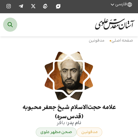
فارسی
صفحه اصلی
مدفونین
علامه حجت‌الاسلام شیخ جعفر محبوبه
(قدس‌سره)
نام پدر:
باقر
مدفونین
صحن مطهر علوی