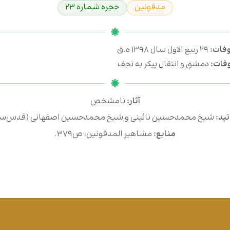
مدفونین
حجره شماره ۲۳
وفات:
۲۹ ربیع الاول سال ۱۳۹۸ ه.ق
فات:
دمشق و انتقال پیکر به نجف
آثار:
نامشخص
تید:
شیخ محمدحسین نائینی و شیخ محمدحسین اصفهانی (قدس‌سر
منابع:
مشاهیر المدفونین، ص۳۷۹.