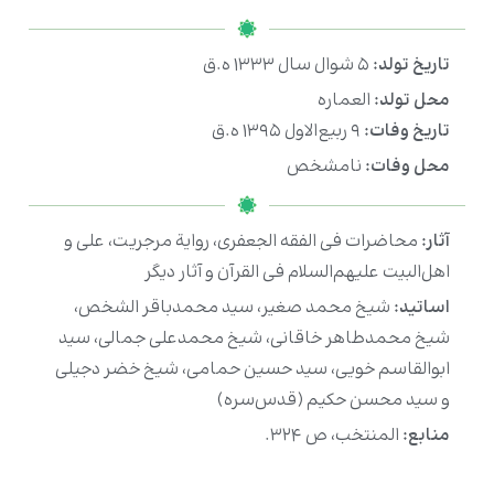
تاریخ تولد:
۵ شوال سال ۱۳۳۳ ه.ق
محل تولد:
العماره
تاریخ وفات:
۹ ربیع‌الاول ۱۳۹۵ ه.ق
محل وفات:
نامشخص
آثار:
محاضرات فی الفقه الجعفری، روایة مرجریت، علی و
اهل‌البیت علیهم‌السلام فی القرآن و آثار دیگر
اساتید:
شیخ محمد صغیر، سید محمدباقر الشخص،
شیخ محمدطاهر خاقانی، شیخ محمدعلی جمالی، سید
ابوالقاسم خویی، سید حسین حمامی، شیخ خضر دجیلی
و سید محسن حکیم (قدس‌سره)
منابع:
المنتخب، ص ۳۲۴.